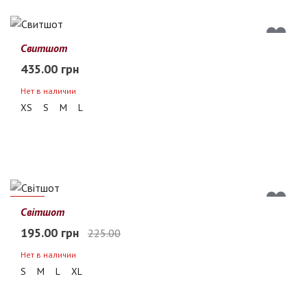
Свитшот
435.00 грн
Нет в наличии
XS
S
M
L
13%
Світшот
195.00 грн
225.00
Нет в наличии
S
M
L
XL