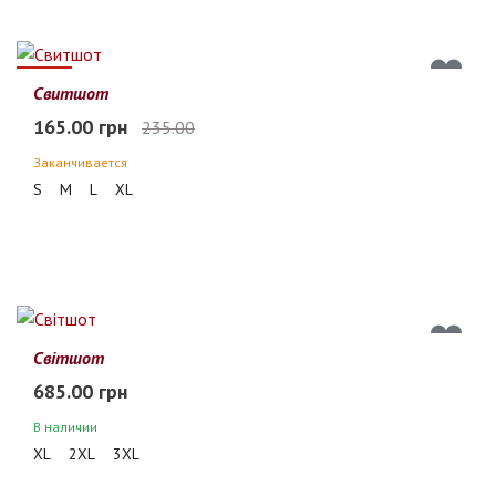
30%
Свитшот
165.00 грн
235.00
Заканчивается
S
M
L
XL
Світшот
685.00 грн
В наличии
XL
2XL
3XL