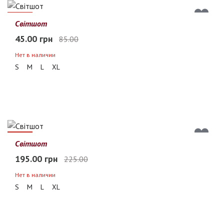
47%
Світшот
45.00 грн
85.00
Нет в наличии
S
M
L
XL
13%
Світшот
195.00 грн
225.00
Нет в наличии
S
M
L
XL