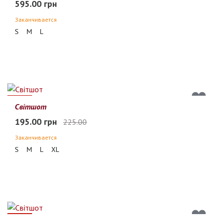
595.00 грн
Заканчивается
S
M
L
13%
Світшот
195.00 грн
225.00
Заканчивается
S
M
L
XL