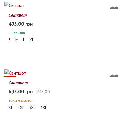
Світшот
495.00 грн
В наличии
S
M
L
XL
7%
Свитшот
695.00 грн
745.00
Заканчивается
XL
2XL
3XL
4XL