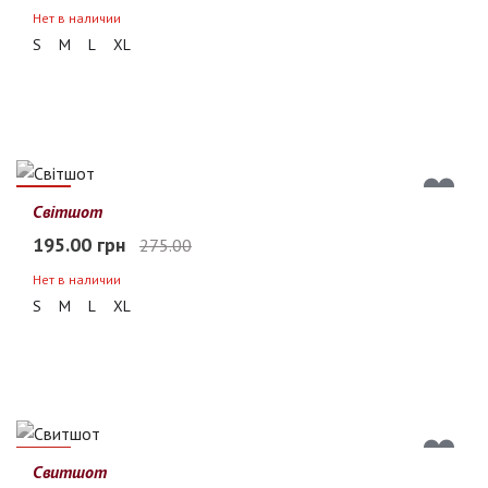
Нет в наличии
S
M
L
XL
29%
Світшот
195.00 грн
275.00
Нет в наличии
S
M
L
XL
42%
Свитшот