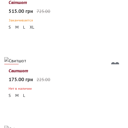
29%
Світшот
515.00 грн
725.00
Заканчивается
S
M
L
XL
22%
Свитшот
175.00 грн
225.00
Нет в наличии
S
M
L