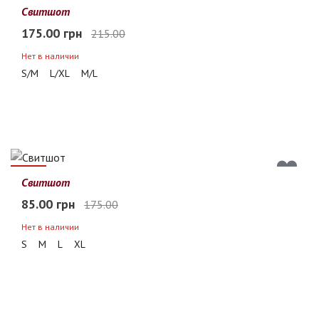
19%
Свитшот
175.00 грн
215.00
Нет в наличии
S/M
L/XL
M/L
51%
Свитшот
85.00 грн
175.00
Нет в наличии
S
M
L
XL