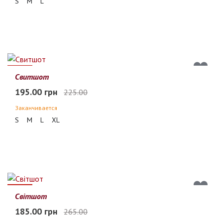
S
M
L
13%
Свитшот
195.00 грн
225.00
Заканчивается
S
M
L
XL
30%
Світшот
185.00 грн
265.00