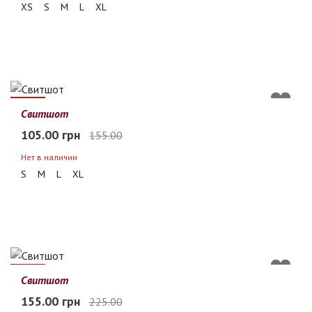
XS
S
M
L
XL
32%
Свитшот
105.00 грн
155.00
Нет в наличии
S
M
L
XL
31%
Свитшот
155.00 грн
225.00