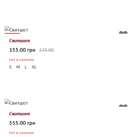
31%
Свитшот
155.00 грн
225.00
Нет в наличии
S
M
L
XL
Свитшот
555.00 грн
Нет в наличии