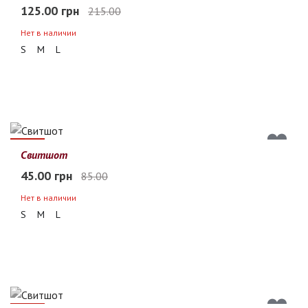
125.00 грн
215.00
Нет в наличии
S
M
L
47%
Свитшот
45.00 грн
85.00
Нет в наличии
S
M
L