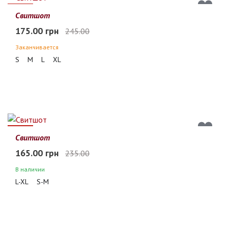
29%
Свитшот
175.00 грн
245.00
Заканчивается
S
M
L
XL
30%
Свитшот
165.00 грн
235.00
В наличии
L-XL
S-M