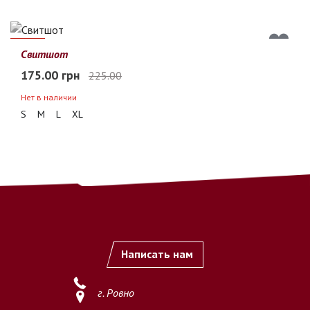
22%
Свитшот
175.00 грн
225.00
Нет в наличии
S
M
L
XL
Написать нам