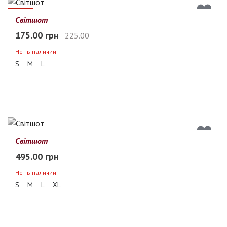
22%
Світшот
175.00 грн
225.00
Нет в наличии
S
M
L
Світшот
495.00 грн
Нет в наличии
S
M
L
XL