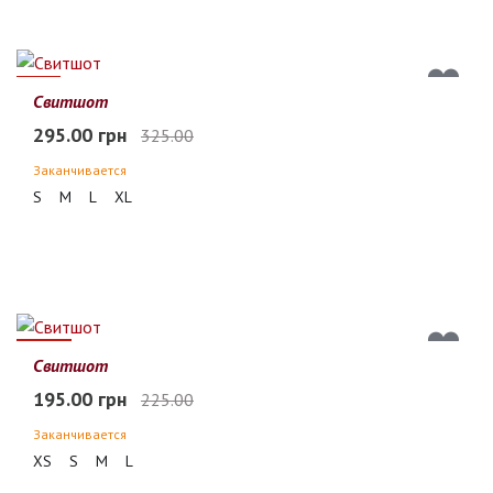
9%
Свитшот
295.00 грн
325.00
Заканчивается
S
M
L
XL
13%
Свитшот
195.00 грн
225.00
Заканчивается
XS
S
M
L