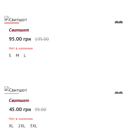
51%
Свитшот
95.00 грн
195.00
Нет в наличии
S
M
L
53%
Свитшот
45.00 грн
95.00
Нет в наличии
XL
2XL
3XL