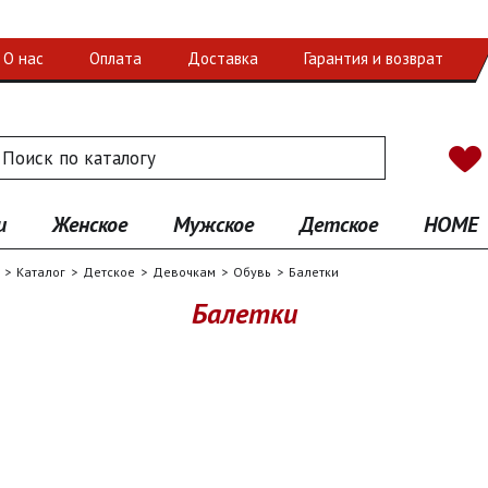
О нас
Оплата
Доставка
Гарантия и возврат
 по каталогу
иск
и
Женское
Мужское
Детское
HOME
Каталог
Детское
Девочкам
Обувь
Балетки
Балетки