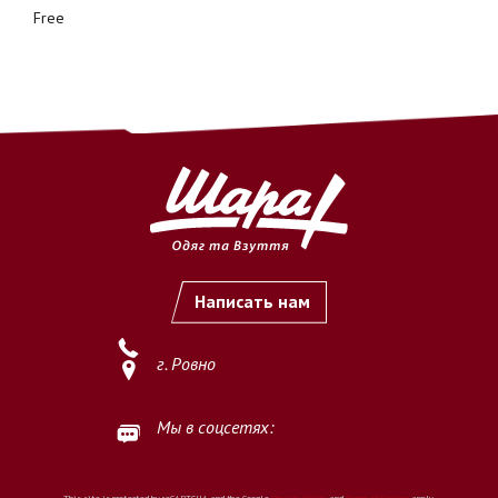
Free
Написать нам
г. Ровно
Мы в соцсетях:
This site is protected by reCAPTCHA and the Google
Privacy Policy
and
Terms of Service
apply.