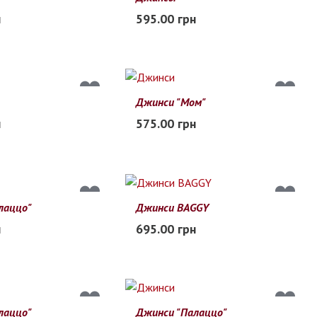
23
24
25
20
21
22
23
24
25
н
595.00 грн
В наличии
Джинси "Мом"
23
24
25
20
21
22
23
24
25
н
575.00 грн
В наличии
лаццо"
Джинси BAGGY
140
150
160
170
128
134
140
146
152
158
н
695.00 грн
Заканчивается
лаццо"
Джинси "Палаццо"