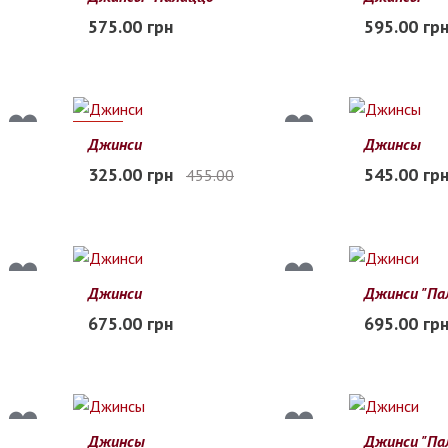
20
21
22
23
24
25
20
21
22
575.00 грн
595.00 гр
В наличии
В наличии
29%
Джинси
Джинсы
22
23
24
25
26
27
20
21
22
325.00 грн
545.00 гр
455.00
Заканчивается
В наличии
Джинси
Джинси "Па
23
24
25
26
27
28
120
130
675.00 грн
695.00 гр
В наличии
В наличии
Джинсы
Джинси "Па