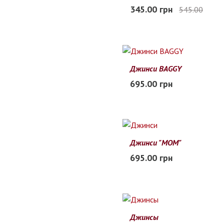
22
23
24
25
26
27
345.00 грн
545.00
В наличии
Джинси BAGGY
20
21
22
23
24
25
695.00 грн
Заканчивается
Джинси "МОМ"
22
23
24
25
26
27
695.00 грн
В наличии
Джинсы