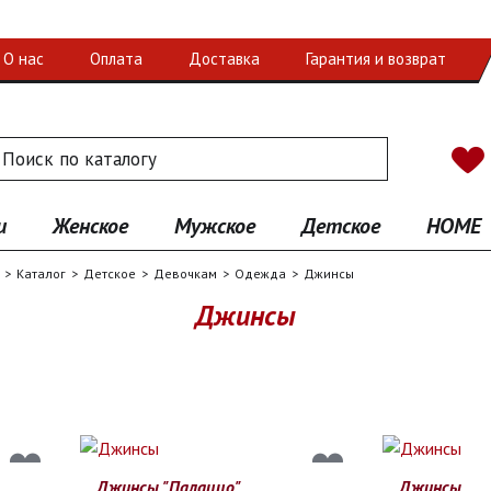
О нас
Оплата
Доставка
Гарантия и возврат
 по каталогу
иск
и
Женское
Мужское
Детское
HOME
Каталог
Детское
Девочкам
Одежда
Джинсы
Джинсы
Джинсы "Палаццо"
Джинсы