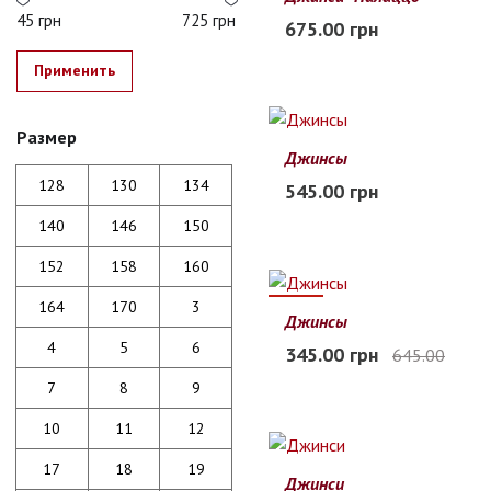
22
23
24
25
26
27
45 грн
725 грн
675.00 грн
В наличии
Применить
Размер
Джинсы
20
21
22
23
24
25
128
130
134
545.00 грн
В наличии
140
146
150
152
158
160
164
170
3
47%
Джинсы
140
146
152
158
164
4
5
6
345.00 грн
645.00
В наличии
7
8
9
10
11
12
17
18
19
Джинси