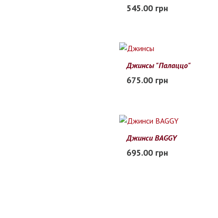
22
23
24
25
26
27
545.00 грн
Заканчивается
Джинсы "Палаццо"
22
23
24
25
26
27
675.00 грн
В наличии
Джинси BAGGY
20
21
22
23
24
25
695.00 грн
Заканчивается