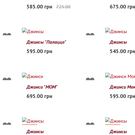
21
22
23
24
25
26
23
24
25
585.00 грн
675.00 гр
725.00
Заканчивается
В наличии
Джинсы "Палаццо"
Джинсы
20
21
22
23
24
25
20
21
22
595.00 грн
545.00 гр
Заканчивается
Заканчиваетс
Джинси "МОМ"
Джинси Мо
23
24
25
26
27
28
17
18
19
695.00 грн
595.00 гр
В наличии
В наличии
37%
37%
Джинсы
Джинсы