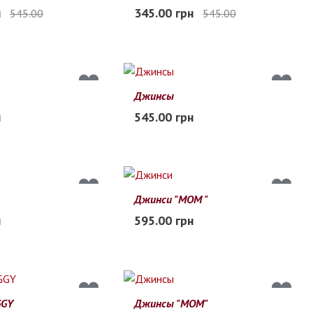
23
24
25
20
21
22
23
24
25
н
345.00 грн
545.00
545.00
я
Заканчивается
Джинсы
23
24
25
22
23
24
25
26
27
н
545.00 грн
В наличии
Джинси "МОМ "
21
22
23
18
19
20
21
22
23
н
595.00 грн
В наличии
GGY
Джинсы "МОМ"