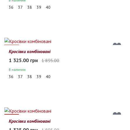
В наличии
36
37
38
39
40
30%
Кросівки комбіновані
1 325.00 грн
1 895.00
В наличии
36
37
38
39
40
30%
Кросівки комбіновані
1 325.00 грн
1 895.00