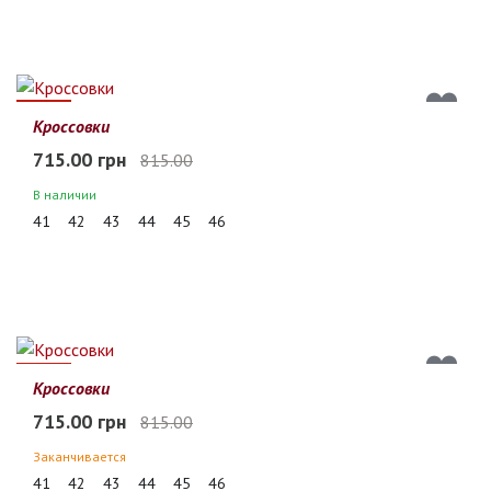
12%
Кроссовки
715.00 грн
815.00
В наличии
41
42
43
44
45
46
12%
Кроссовки
715.00 грн
815.00
Заканчивается
41
42
43
44
45
46