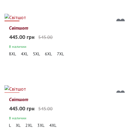
18%
Світшот
445.00 грн
545.00
В наличии
8XL
4XL
5XL
6XL
7XL
18%
Світшот
445.00 грн
545.00
В наличии
L
XL
2XL
3XL
4XL