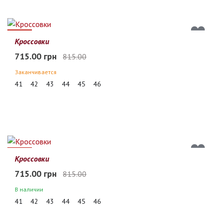
12%
Кроссовки
715.00 грн
815.00
Заканчивается
41
42
43
44
45
46
12%
Кроссовки
715.00 грн
815.00
В наличии
41
42
43
44
45
46