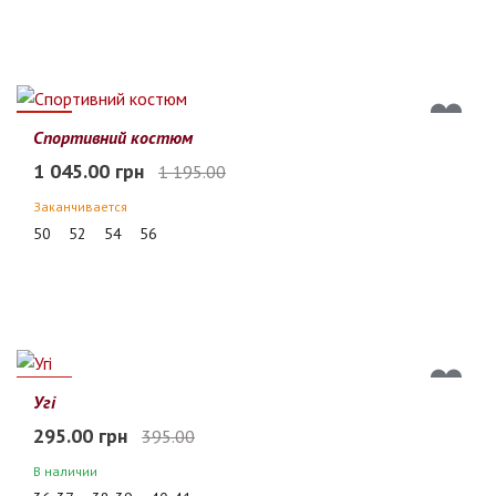
13%
Спортивний костюм
1 045.00 грн
1 195.00
Заканчивается
50
52
54
56
25%
Угі
295.00 грн
395.00
В наличии