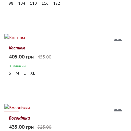
98
104
110
116
122
11%
Костюм
405.00 грн
455.00
В наличии
S
M
L
XL
17%
Босоніжки
435.00 грн
525.00