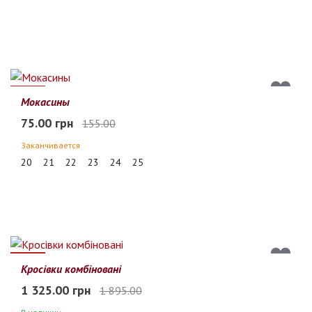
52%
Мокасины
75.00 грн
155.00
Заканчивается
20
21
22
23
24
25
30%
Кросівки комбіновані
1 325.00 грн
1 895.00