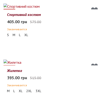
30%
Спортивний костюм
405.00 грн
575.00
Заканчивается
S
M
L
XL
23%
Жилетка
395.00 грн
515.00
Заканчивается
M
L
XL
2XL
3XL