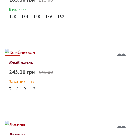
В наличии
128
134
140
146
152
29%
Комбинезон
245.00 грн
345.00
Заканчивается
3
6
9
12
34%
Лосины