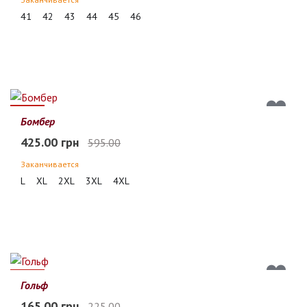
41
42
43
44
45
46
29%
Бомбер
425.00 грн
595.00
Заканчивается
L
XL
2XL
3XL
4XL
27%
Гольф
165.00 грн
225.00