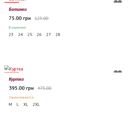
40%
Ботинки
75.00 грн
125.00
В наличии
23
24
25
26
27
28
17%
Куртка
395.00 грн
475.00
Заканчивается
M
L
XL
2XL