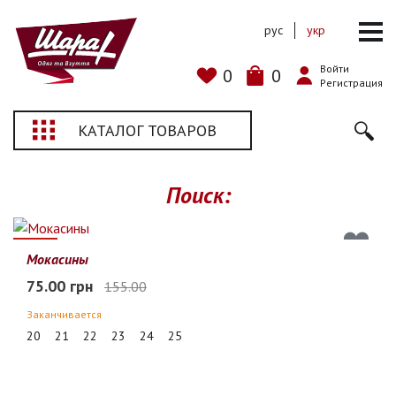
рус
укр
Войти
0
0
Регистрация
КАТАЛОГ ТОВАРОВ
Поиск:
52%
Мокасины
75.00 грн
155.00
Заканчивается
20
21
22
23
24
25