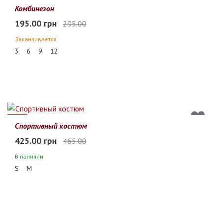
34%
Комбинезон
195.00 грн
295.00
Заканчивается
3
6
9
12
9%
Спортивный костюм
425.00 грн
465.00
В наличии
S
M