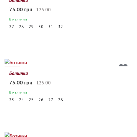
75.00 грн
125.00
В наличии
27
28
29
30
31
32
40%
Ботинки
75.00 грн
125.00
В наличии
23
24
25
26
27
28