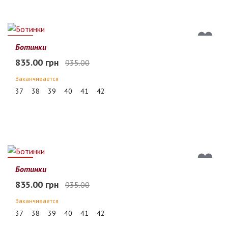
11%
Ботинки
835.00 грн
935.00
Заканчивается
37
38
39
40
41
42
11%
Ботинки
835.00 грн
935.00
Заканчивается
37
38
39
40
41
42