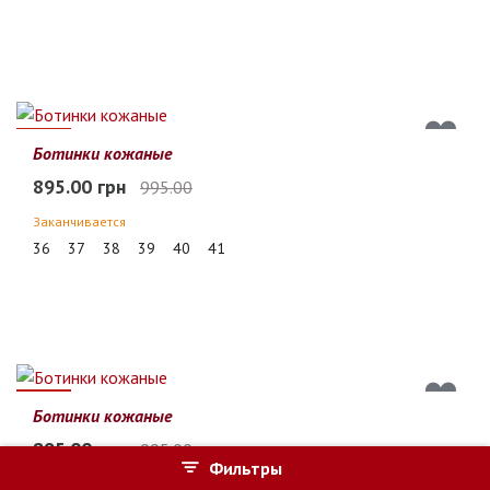
10%
Ботинки кожаные
895.00 грн
995.00
Заканчивается
36
37
38
39
40
41
10%
Ботинки кожаные
895.00 грн
995.00
Фильтры
Заканчивается