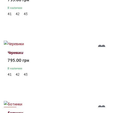
В наличии
41
42
43
Черевики
795.00 грн
В наличии
41
42
43
10%
Ботинки