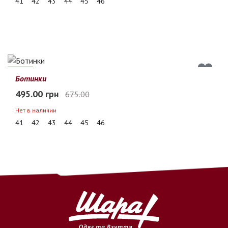
41
42
43
44
45
46
27%
Ботинки
495.00 грн
675.00
Нет в наличии
41
42
43
44
45
46