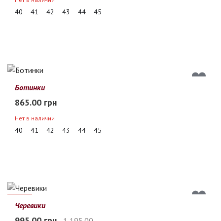
40
41
42
43
44
45
Ботинки
865.00 грн
Нет в наличии
40
41
42
43
44
45
17%
Черевики
995.00 грн
1 195.00