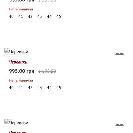
Нет в наличии
40
41
42
43
44
45
17%
Черевики
995.00 грн
1 195.00
Нет в наличии
40
41
42
43
44
45
17%
Черевики