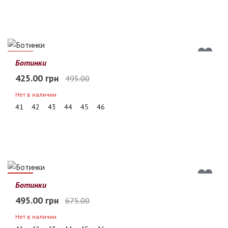
14%
Ботинки
425.00 грн
495.00
Нет в наличии
41
42
43
44
45
46
27%
Ботинки
495.00 грн
675.00
Нет в наличии