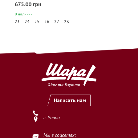
675.00 грн
В наличии
безналичный перевод денежных средств на расчетный
23
24
25
26
27
28
счет ФЛП (ФОП)
по предоставленным реквизитам.
2.2. Оплата считается осуществлённой с момента
зачисления
денежных средств на расчетный счет Продавца
.
2.3. После подтверждения оплаты заказ принимается к
выполнению.
3. Важные условия
3.1. Продавец не осуществляет обработку и выполнение
заказов
без предварительной полной оплаты
.
Написать нам
3.2. Покупатель обязуется самостоятельно и внимательно
проверить
наименование товара, размер, цвет, количество
г. Ровно
и иные характеристики
перед осуществлением оплаты.
3.3. Осуществляя оплату, Покупатель подтверждает, что
Мы в соцсетях: