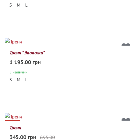
S
M
L
Тренч "Экокожа"
1 195.00 грн
В наличии
S
M
L
50%
Тренч
345.00 грн
695.00