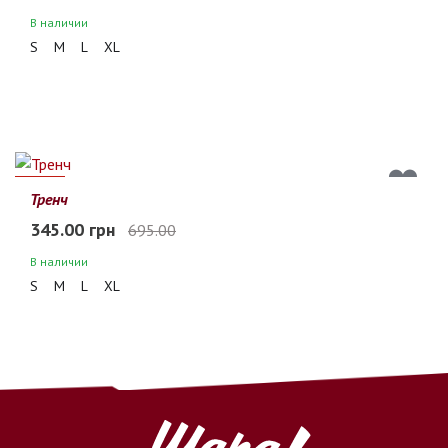
В наличии
S
M
L
XL
50%
Тренч
345.00 грн
695.00
В наличии
S
M
L
XL