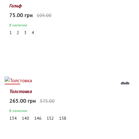
29%
Гольф
75.00 грн
105.00
В наличии
1
2
3
4
29%
Толстовка
265.00 грн
375.00
В наличии
134
140
146
152
158