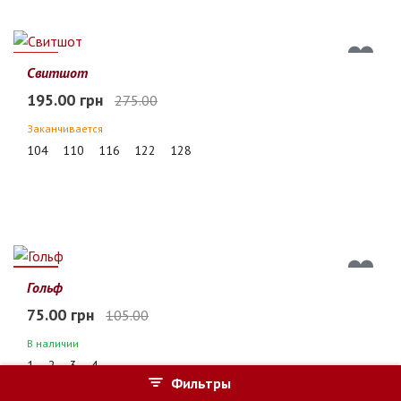
29%
Свитшот
195.00 грн
275.00
Заканчивается
104
110
116
122
128
29%
Гольф
75.00 грн
105.00
В наличии
1
2
3
4
Фильтры