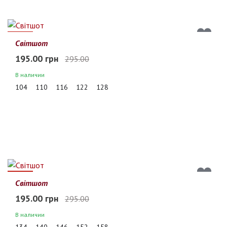
34%
Світшот
195.00 грн
295.00
В наличии
104
110
116
122
128
34%
Світшот
195.00 грн
295.00
В наличии
134
140
146
152
158