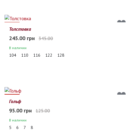
29%
Толстовка
245.00 грн
345.00
В наличии
104
110
116
122
128
24%
Гольф
95.00 грн
125.00
В наличии
5
6
7
8