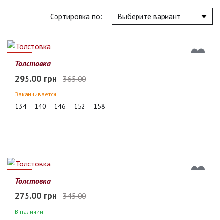
Сортировка по:
19%
Толстовка
295.00 грн
365.00
Заканчивается
134
140
146
152
158
20%
Толстовка
275.00 грн
345.00
В наличии