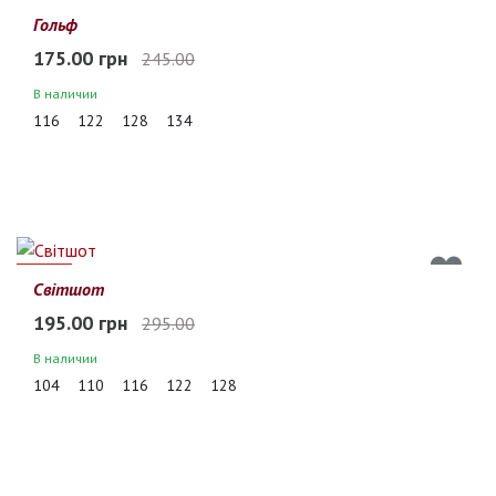
29%
Гольф
175.00 грн
245.00
В наличии
116
122
128
134
34%
Світшот
195.00 грн
295.00
В наличии
104
110
116
122
128