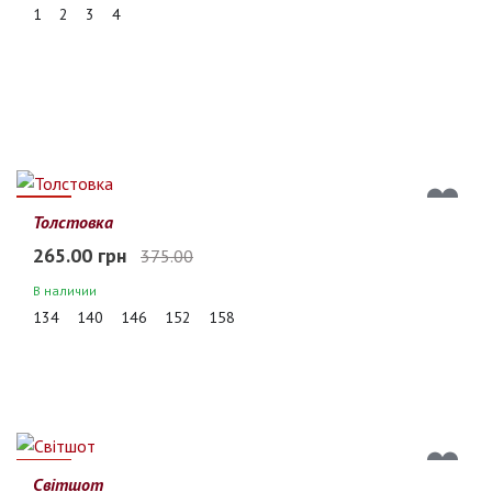
1
2
3
4
29%
Толстовка
265.00 грн
375.00
В наличии
134
140
146
152
158
34%
Світшот