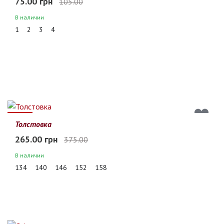
75.00 грн
105.00
В наличии
1
2
3
4
29%
Толстовка
265.00 грн
375.00
В наличии
134
140
146
152
158