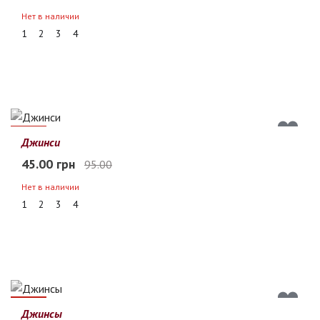
Нет в наличии
1
2
3
4
53%
Джинси
45.00 грн
95.00
Нет в наличии
1
2
3
4
44%
Джинсы