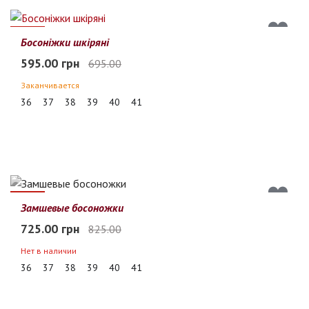
14%
Босоніжки шкіряні
595.00 грн
695.00
Заканчивается
36
37
38
39
40
41
12%
Замшевые босоножки
725.00 грн
825.00
Нет в наличии
36
37
38
39
40
41