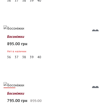
36
37
38
39
40
Босоніжки
895.00 грн
Нет в наличии
36
37
38
39
40
11%
Босоніжки
795.00 грн
895.00