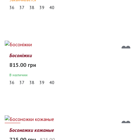
36
37
38
39
40
Босоніжки
815.00 грн
В наличии
36
37
38
39
40
12%
Босоножки кожаные
725.00 грн
825.00