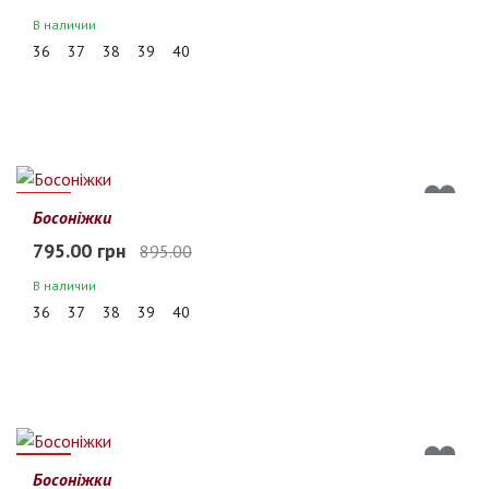
В наличии
36
37
38
39
40
11%
Босоніжки
795.00 грн
895.00
В наличии
36
37
38
39
40
11%
Босоніжки