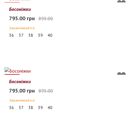
11%
Босоніжки
795.00 грн
895.00
Заканчивается
36
37
38
39
40
11%
Босоніжки
795.00 грн
895.00
Заканчивается
36
37
38
39
40