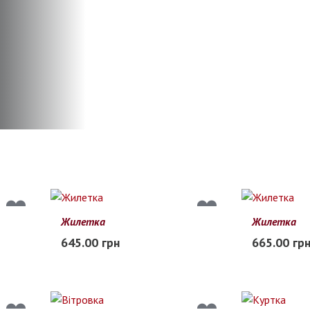
Жилетка
Жилетка
6
8
10
12
14
6
8
10
645.00 грн
665.00 гр
В наличии
В наличии