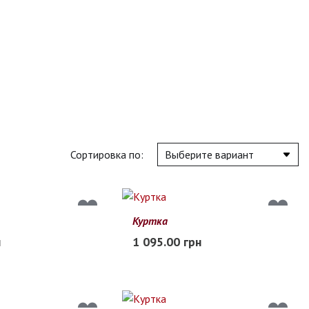
Сортировка по:
Куртка
12
14
M
L
XL
2XL
3XL
н
1 095.00 грн
Заканчивается