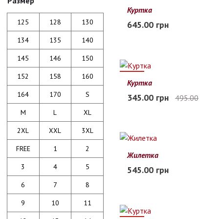
Размер
Куртка
98
104
110
116
122
125
128
130
645.00 грн
В наличии
134
135
140
145
146
150
152
158
160
30%
Куртка
100
110
120
130
140
164
170
S
345.00 грн
495.00
Заканчивается
M
L
XL
2XL
XXL
3XL
FREE
1
2
Жилетка
120
130
140
150
160
3
4
5
545.00 грн
В наличии
6
7
8
9
10
11