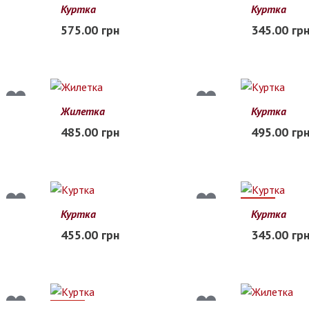
30%
Куртка
Куртка
80
90
100
110
120
100
110
575.00 грн
345.00 гр
В наличии
Заканчиваетс
Жилетка
Куртка
110
120
130
140
150
134
140
485.00 грн
495.00 гр
В наличии
Заканчиваетс
30%
Куртка
Куртка
122
128
134
140
146
100
110
455.00 грн
345.00 гр
В наличии
Заканчиваетс