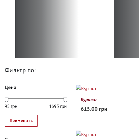
Фильтр по:
Цена
Куртка
90
100
110
120
130
95 грн
1695 грн
615.00 грн
В наличии
Применить