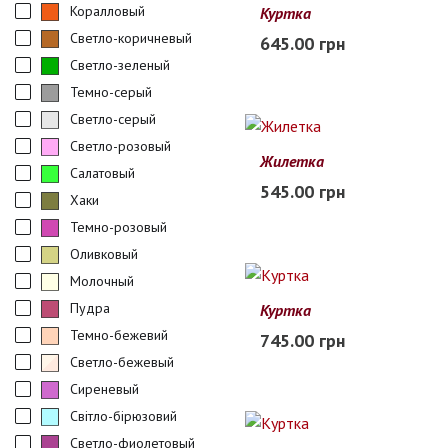
Коралловый
Куртка
98
104
110
116
122
Светло-коричневый
645.00 грн
В наличии
Светло-зеленый
Темно-серый
Светло-серый
Светло-розовый
Жилетка
Салатовый
M
L
XL
2XL
3XL
545.00 грн
Хаки
В наличии
Темно-розовый
Оливковый
Молочный
Пудра
Куртка
M
L
XL
2XL
3XL
Темно-бежевий
745.00 грн
В наличии
Светло-бежевый
Сиреневый
Світло-бірюзовий
Светло-фиолетовый