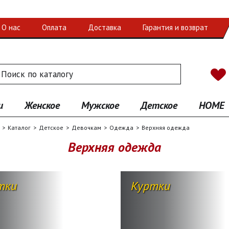
О нас
Оплата
Доставка
Гарантия и возврат
 по каталогу
иск
и
Женское
Мужское
Детское
HOME
Каталог
Детское
Девочкам
Одежда
Верхняя одежда
Верхняя одежда
тки
Куртки