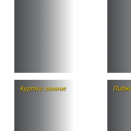
Куртки зимние
Пидж