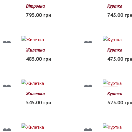
Вітровка
Куртка
110
120
130
140
150
M
L
XL
795.00 грн
745.00 гр
В наличии
В наличии
Жилетка
Куртка
120
130
140
150
160
110
116
485.00 грн
475.00 гр
В наличии
В наличии
30%
Жилетка
Куртка
110
120
130
140
150
120
130
545.00 грн
525.00 гр
В наличии
В наличии