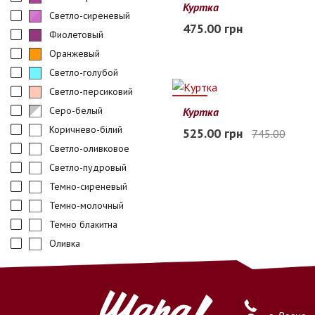
Куртка
Светло-сиреневый
110
116
122
475.00 грн
Фиолетовый
В наличии
Оранжевый
Светло-голубой
Светло-персиковий
30%
Серо-белый
Куртка
120
130
140
150
160
Коричнево-білий
525.00 грн
745.00
В наличии
Светло-оливковое
Светло-пудровый
Темно-сиреневый
Темно-молочный
Темно блакитна
Оливка