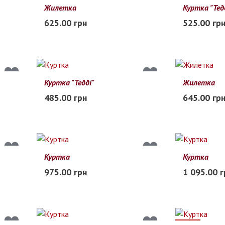
Жилетка
Куртка "Тед
S
M
L
XL
XXL
134
140
625.00 грн
525.00 гр
Заканчивается
В наличии
Куртка "Тедді"
Жилетка
104
110
116
122
128
6
8
10
485.00 грн
645.00 гр
В наличии
В наличии
Куртка
Куртка
110
120
130
140
150
M
L
XL
975.00 грн
1 095.00 г
В наличии
Заканчиваетс