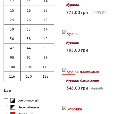
12
13
14
29%
Куртка
S
M
L
XL
2XL
15
16
22
775.00 грн
1 095.00
Заканчивается
24
26
28
30
32
34
36
38
40
Куртка
110
120
130
140
150
42
44
80
795.00 грн
В наличии
90
92
98
100
104
110
116
120
122
30%
Куртка джинсовая
110
120
130
140
150
345.00 грн
495.00
Цвет
В наличии
Бело-черный
Черно-белый