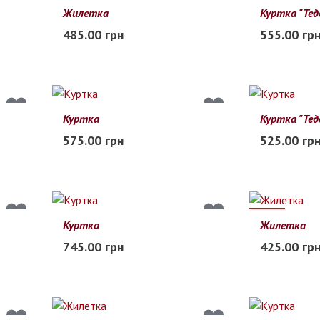
Жилетка
Куртка "Тед
100
110
120
130
140
134
140
485.00 грн
555.00 гр
В наличии
В наличии
Куртка
Куртка "Тед
90
100
110
120
130
104
110
575.00 грн
525.00 гр
В наличии
В наличии
12%
Куртка
Жилетка
M
L
XL
2XL
3XL
110
120
745.00 грн
425.00 гр
В наличии
Заканчиваетс