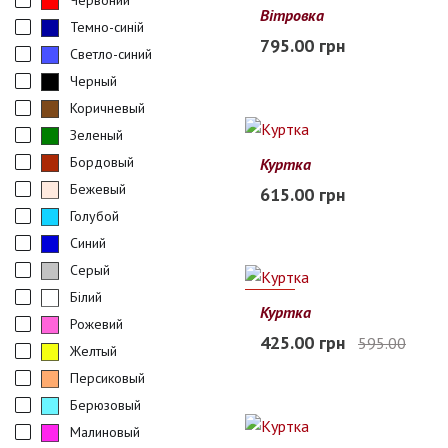
Червоний
Вітровка
Темно-синій
110
120
130
140
150
795.00 грн
Светло-синий
В наличии
Черный
Коричневый
Зеленый
Бордовый
Куртка
90
100
110
120
130
Бежевый
615.00 грн
В наличии
Голубой
Синий
Серый
Білий
29%
Куртка
Рожевий
110
116
122
128
134
425.00 грн
595.00
Желтый
В наличии
Персиковый
Берюзовый
Малиновый