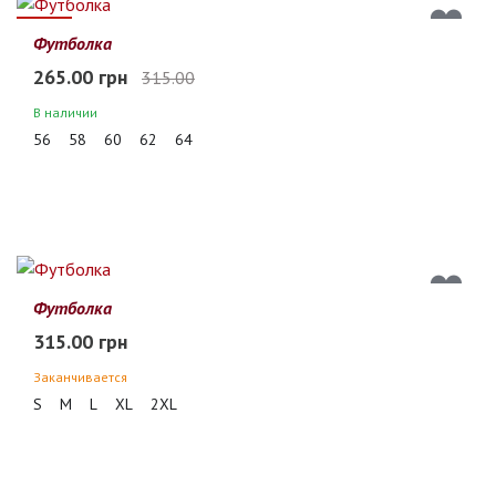
16%
Футболка
265.00 грн
315.00
В наличии
56
58
60
62
64
Футболка
315.00 грн
Заканчивается
S
M
L
XL
2XL