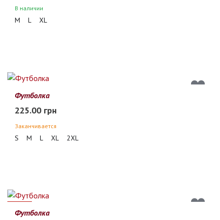
В наличии
M
L
XL
Футболка
225.00 грн
Заканчивается
S
M
L
XL
2XL
12%
Футболка