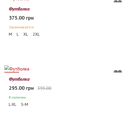
Футболка
375.00 грн
Заканчивается
M
L
XL
2XL
25%
Футболка
295.00 грн
395.00
В наличии
L-XL
S-M