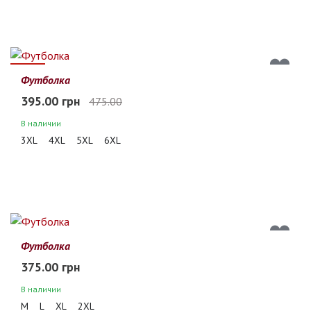
17%
Футболка
395.00 грн
475.00
В наличии
3XL
4XL
5XL
6XL
Футболка
375.00 грн
В наличии
M
L
XL
2XL