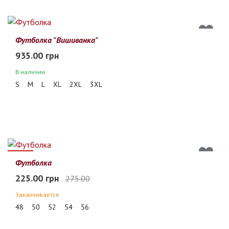
Футболка "Вишиванка"
935.00 грн
В наличии
S
M
L
XL
2XL
3XL
18%
Футболка
225.00 грн
275.00
Заканчивается
48
50
52
54
56