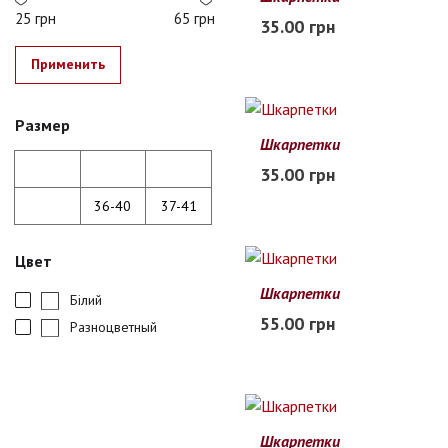
25 грн
65 грн
35.00 грн
В наличии
Применить
Размер
Шкарпетки
35.00 грн
В наличии
36-40
37-41
Цвет
Шкарпетки
Білий
36-40
55.00 грн
Разноцветный
В наличии
Шкарпетки