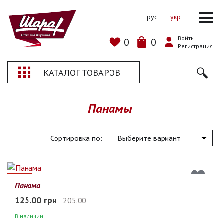
рус
укр
Войти
0
0
Регистрация
КАТАЛОГ ТОВАРОВ
Панамы
Сортировка по:
39%
Панама
125.00 грн
205.00
В наличии