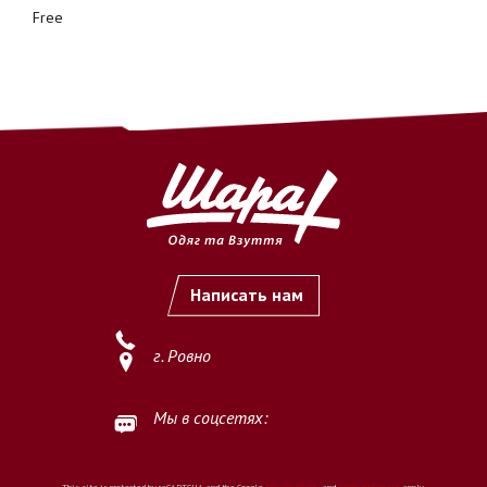
Free
Написать нам
г. Ровно
Мы в соцсетях:
This site is protected by reCAPTCHA and the Google
Privacy Policy
and
Terms of Service
apply.