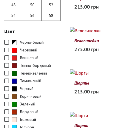
XS
S
M
L
XL
48
50
52
215.00 грн
Заканчивается
54
56
58
Цвет
Велосипедки
Черно-белый
42
44
46
48
50
275.00 грн
Червоний
Заканчивается
Вишневый
Темно-бордовый
Темно-зелений
Темно-синій
Шорты
XS
S
M
L
XL
Черный
215.00 грн
В наличии
Коричневый
Зеленый
Бордовый
Бежевый
Шорти
Голубой