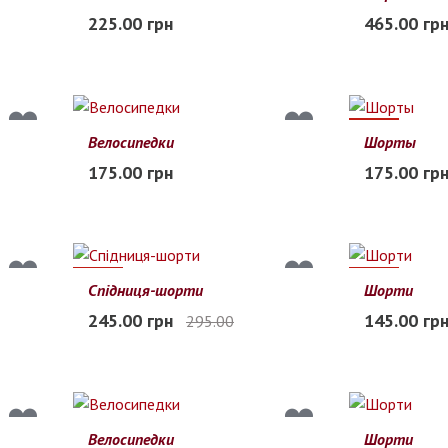
42
44
46
48
50
S
M
L
X
225.00 грн
465.00 гр
Заканчивается
В наличии
26%
Велосипедки
Шорты
42
44
46
48
50
XS
S
M
175.00 грн
175.00 гр
В наличии
В наличии
17%
26%
Спідниця-шорти
Шорти
42
44
46
48
XS
S
M
245.00 грн
145.00 гр
295.00
В наличии
Заканчиваетс
Велосипедки
Шорти