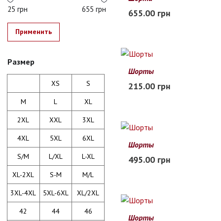
M
L
XL
2XL
25 грн
655 грн
655.00 грн
В наличии
Применить
Размер
Шорты
XS
S
M
L
XL
XS
S
215.00 грн
В наличии
M
L
XL
2XL
XXL
3XL
4XL
5XL
6XL
Шорты
S
M
L
S/M
L/XL
L-XL
495.00 грн
В наличии
XL-2XL
S-M
M/L
3XL-4XL
5XL-6XL
XL/2XL
42
44
46
Шорты