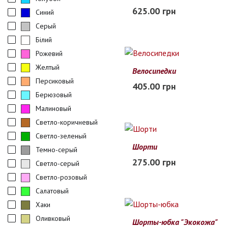
S
M
L
XL
625.00 грн
Синий
В наличии
Серый
Білий
Рожевий
Желтый
Велосипедки
XL/2XL
S/M
L/XL
M/L
Персиковый
405.00 грн
В наличии
Берюзовый
Малиновый
Светло-коричневый
Светло-зеленый
Шорти
Темно-серый
L
XL
2XL
3XL
275.00 грн
Светло-серый
В наличии
Светло-розовый
Салатовый
Хаки
Оливковый
Шорты-юбка "Экокожа"