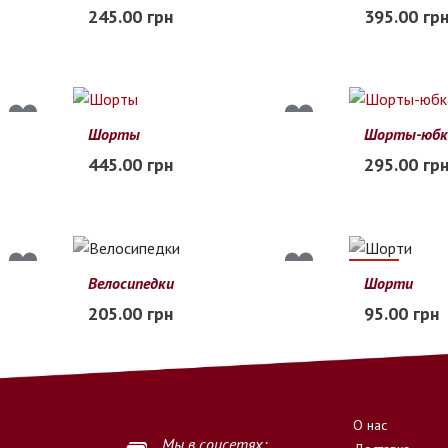
S
M
L
XL
42
44
46
245.00 грн
395.00 гр
В наличии
Заканчиваетс
Шорты
Шорты-юбк
S
M
L
42
44
46
445.00 грн
295.00 гр
Заканчивается
Заканчиваетс
34%
Велосипедки
Шорти
S
M
L
XL
42
44
46
205.00 грн
95.00 грн
Нет в наличии
Нет в наличии
О нас
Мы в соцсетях: