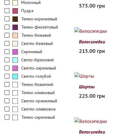
S
M
L
XL
Молочный
575.00 грн
Заканчивается
Пудра
Темно-коричневый
Темно-фиолетовый
Темно-бежевий
Велосипедки
Светло-бежевый
42
44
46
48
50
215.00 грн
Сиреневый
В наличии
Світло-бірюзовий
Светло-сиреневый
Светло-голубой
Темно-блакитний
Шорты
M
L
XL
XXL
Темно-оливковый
225.00 грн
В наличии
Светло-оранжевый
Светло-оливковое
Темно-сиреневый
Велосипедки