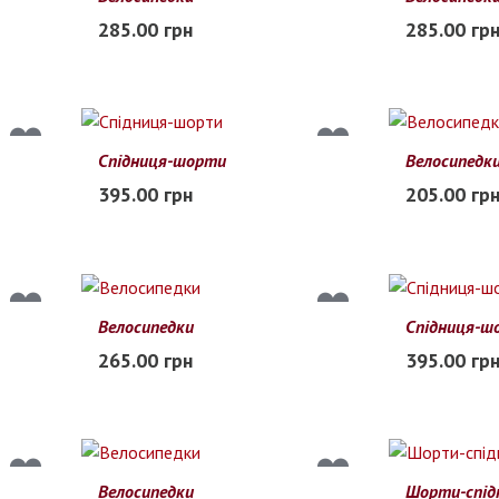
M
L
XL
M
L
XL
285.00 грн
285.00 гр
В наличии
В наличии
Спідниця-шорти
Велосипедк
42
44
46
48
S
M
L
X
395.00 грн
205.00 гр
В наличии
В наличии
Велосипедки
Спідниця-ш
50
52
54
56
58
S
M
L
265.00 грн
395.00 гр
Заканчивается
В наличии
Велосипедки
Шорти-спід