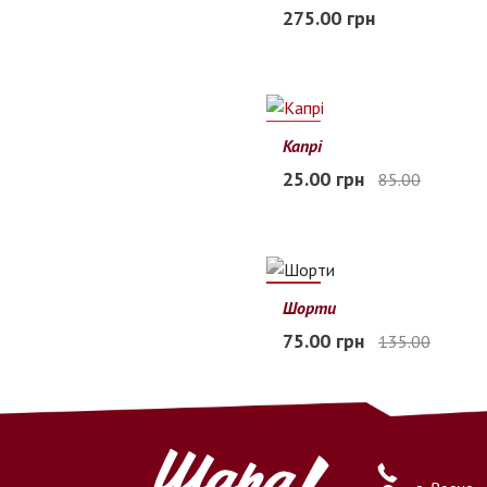
S
M
L
275.00 грн
В наличии
71%
Капрі
S/M
L/XL
25.00 грн
85.00
Заканчивается
44%
Шорти
4XL
5XL
6XL
75.00 грн
135.00
Нет в наличии