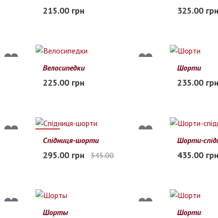
42
44
46
48
50
3XL-4XL
215.00 грн
325.00 гр
Заканчивается
В наличии
Велосипедки
Шорти
S
M
L
XS
S
M
225.00 грн
235.00 гр
В наличии
Заканчиваетс
14%
Спідниця-шорти
Шорти-спід
42
44
46
48
S
M
L
X
295.00 грн
435.00 гр
345.00
В наличии
В наличии
Шорты
Шорти