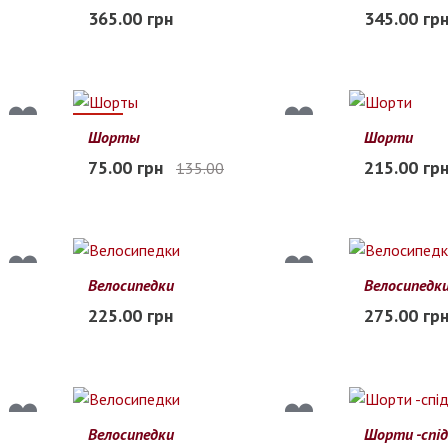
S
M
L
42
44
46
365.00 грн
345.00 гр
Заканчивается
В наличии
44%
Шорты
Шорти
S
M
L
XL
XS
S
M
75.00 грн
215.00 гр
135.00
Заканчивается
В наличии
Велосипедки
Велосипедк
L-XL
S-M
S
M
L
225.00 грн
275.00 гр
В наличии
В наличии
Велосипедки
Шорти -спі