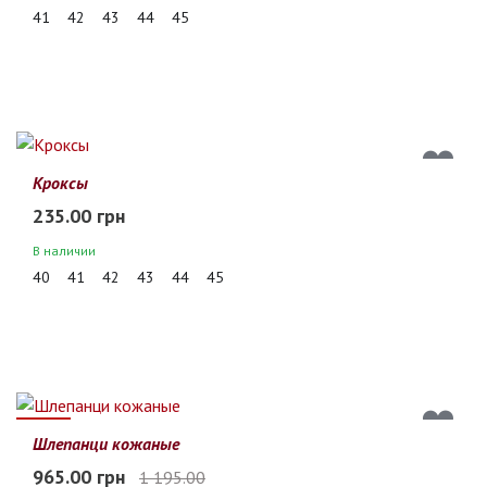
41
42
43
44
45
Кроксы
235.00 грн
В наличии
40
41
42
43
44
45
19%
Шлепанци кожаные
965.00 грн
1 195.00