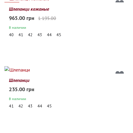
19%
Шлепанци кожаные
965.00 грн
1 195.00
В наличии
40
41
42
43
44
45
Шлепанци
235.00 грн
В наличии
41
42
43
44
45