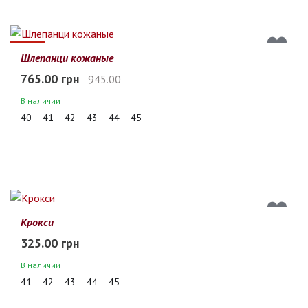
19%
Шлепанци кожаные
765.00 грн
945.00
В наличии
40
41
42
43
44
45
Крокси
325.00 грн
В наличии
41
42
43
44
45