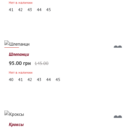
Нет в наличии
41
42
43
44
45
34%
Шлепанци
95.00 грн
145.00
Нет в наличии
40
41
42
43
44
45
Кроксы