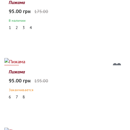
46%
Пижама
95.00 грн
175.00
В наличии
1
2
3
4
51%
Пижама
95.00 грн
195.00
Заканчивается
6
7
8