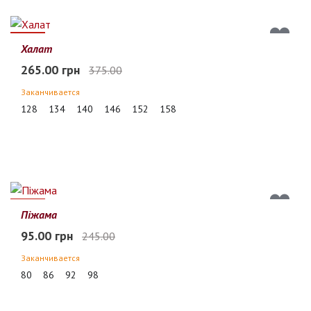
29%
Халат
265.00 грн
375.00
Заканчивается
128
134
140
146
152
158
61%
Піжама
95.00 грн
245.00
Заканчивается
80
86
92
98