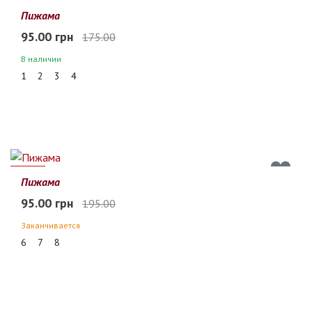
46%
Пижама
95.00 грн
175.00
В наличии
1
2
3
4
51%
Пижама
95.00 грн
195.00
Заканчивается
6
7
8