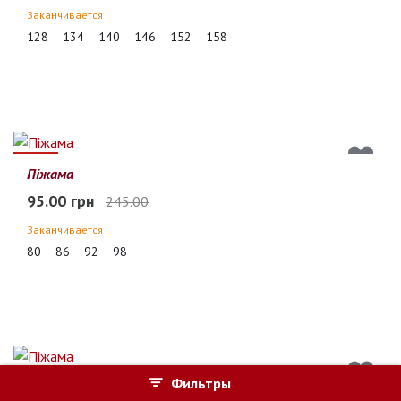
Заканчивается
128
134
140
146
152
158
61%
Піжама
95.00 грн
245.00
Заканчивается
80
86
92
98
Фильтры
51%
Піжама