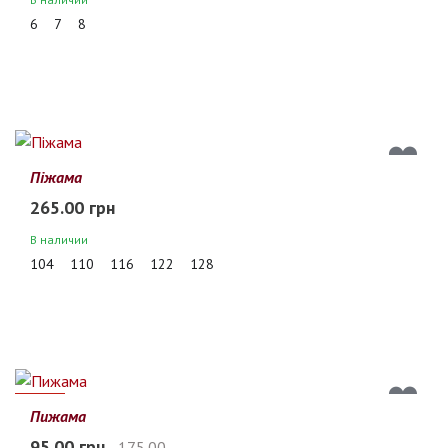
6
7
8
Піжама
265.00 грн
В наличии
104
110
116
122
128
46%
Пижама
95.00 грн
175.00