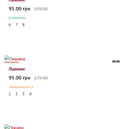
95.00 грн
195.00
В наличии
6
7
8
46%
Пижама
95.00 грн
175.00
Заканчивается
1
2
3
4