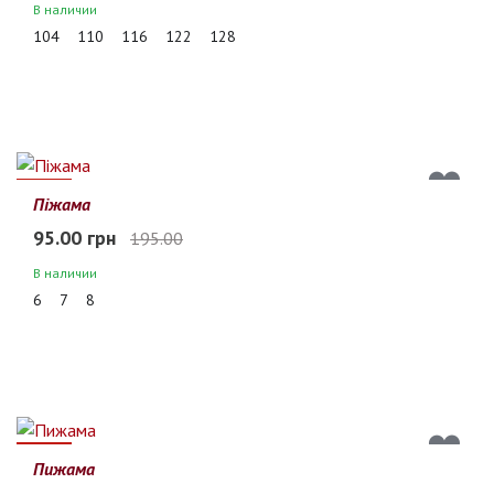
В наличии
104
110
116
122
128
51%
Піжама
95.00 грн
195.00
В наличии
6
7
8
51%
Пижама