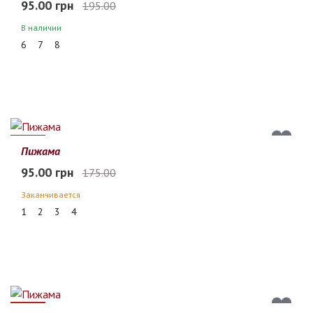
95.00 грн
195.00
В наличии
6
7
8
46%
Пижама
95.00 грн
175.00
Заканчивается
1
2
3
4