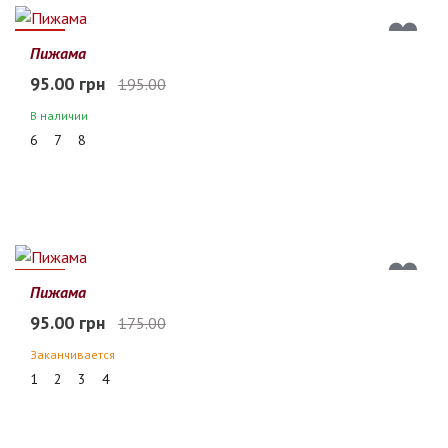
51%
Пижама
95.00 грн
195.00
В наличии
6
7
8
46%
Пижама
95.00 грн
175.00
Заканчивается
1
2
3
4