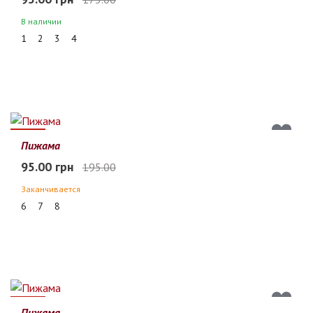
В наличии
1
2
3
4
51%
Пижама
95.00 грн
195.00
Заканчивается
6
7
8
51%
Пижама