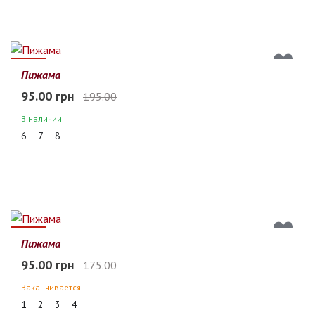
51%
Пижама
95.00 грн
195.00
В наличии
6
7
8
46%
Пижама
95.00 грн
175.00
Заканчивается
1
2
3
4