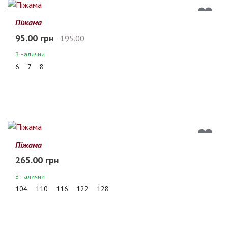
51%
Піжама
95.00 грн
195.00
В наличии
6
7
8
Піжама
265.00 грн
В наличии
104
110
116
122
128