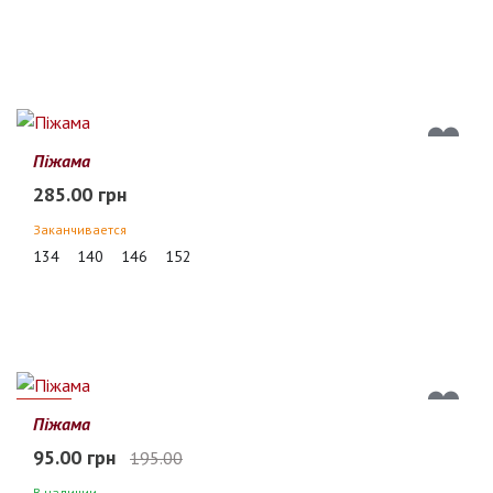
Піжама
285.00 грн
Заканчивается
134
140
146
152
51%
Піжама
95.00 грн
195.00
В наличии