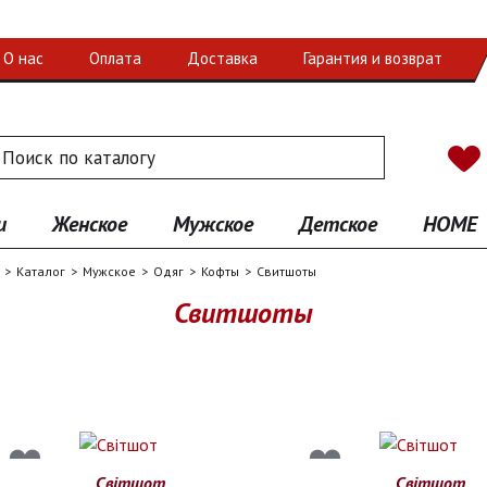
О нас
Оплата
Доставка
Гарантия и возврат
 по каталогу
иск
и
Женское
Мужское
Детское
HOME
Каталог
Мужское
Одяг
Кофты
Свитшоты
Свитшоты
Світшот
Світшот