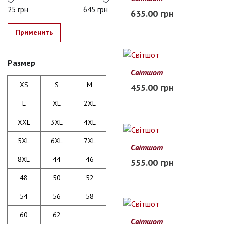
56
58
60
62
25 грн
645 грн
635.00 грн
В наличии
Применить
Размер
Світшот
L
XL
XXL
3XL
4XL
XS
S
M
455.00 грн
В наличии
L
XL
2XL
XXL
3XL
4XL
5XL
6XL
7XL
Світшот
M
L
XL
2XL
3XL
8XL
44
46
555.00 грн
В наличии
48
50
52
54
56
58
60
62
Світшот