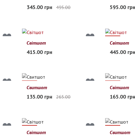
56
58
60
62
2XL
3XL
345.00 грн
595.00 гр
495.00
В наличии
В наличии
18%
Світшот
Світшот
M
L
XL
2XL
3XL
L
XL
2XL
415.00 грн
445.00 гр
Заканчивается
Заканчиваетс
49%
48%
Свитшот
Світшот
S
M
L
X
135.00 грн
165.00 гр
265.00
S
M
L
Нет в наличии
44%
30%
Світшот
Свитшот