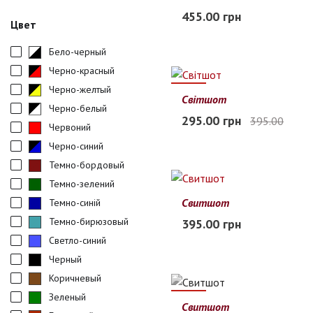
L
XL
XXL
3XL
4XL
455.00 грн
Цвет
В наличии
Бело-черный
Черно-красный
Черно-желтый
25%
Світшот
Черно-белый
44
46
48
50
52
295.00 грн
395.00
Червоний
Заканчивается
Черно-синий
Темно-бордовый
Темно-зелений
Свитшот
Темно-синій
M
L
XL
XXL
Темно-бирюзовый
395.00 грн
Заканчивается
Светло-синий
Черный
Коричневый
Зеленый
52%
Свитшот