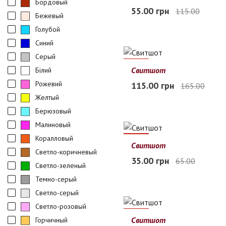
Бордовый
48
50
52
54
56
58
55.00 грн
115.00
Бежевый
Нет в наличии
Голубой
Синий
Серый
30%
Свитшот
Білий
48
50
52
54
56
58
Рожевий
115.00 грн
165.00
Нет в наличии
Желтый
Берюзовый
Малиновый
Коралловый
46%
Свитшот
Светло-коричневый
S
M
L
XL
2XL
35.00 грн
65.00
Светло-зеленый
Нет в наличии
Темно-серый
Светло-серый
Светло-розовый
30%
Свитшот
Горчичный