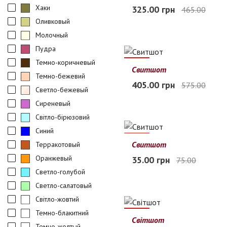
M
L
XL
2XL
3XL
Хаки
325.00 грн
465.00
Нет в наличии
Оливковый
Молочный
Пудра
Темно-коричневый
30%
Свитшот
Темно-бежевий
XS
S
M
L
XL
405.00 грн
575.00
Светло-бежевый
Нет в наличии
Сиреневый
Світло-бірюзовий
Синий
53%
Свитшот
Терракотовый
S
M
L
XL
2XL
Оранжевый
35.00 грн
75.00
Нет в наличии
Светло-голубой
Светло-салатовый
Світло-жовтий
Темно-блакитний
40%
Світшот
Темно-жолтый