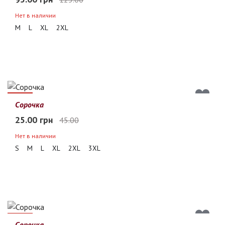
Нет в наличии
M
L
XL
2XL
44%
Сорочка
25.00 грн
45.00
Нет в наличии
S
M
L
XL
2XL
3XL
40%
Сорочка