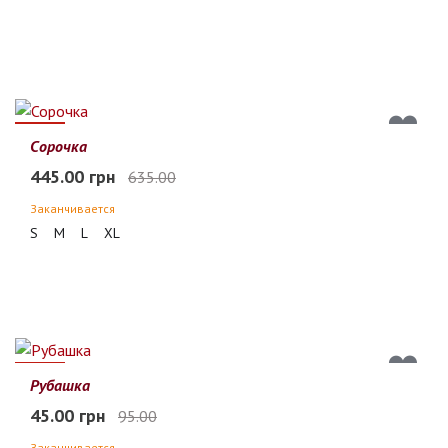
30%
Сорочка
445.00 грн
635.00
Заканчивается
S
M
L
XL
53%
Рубашка
45.00 грн
95.00
Заканчивается