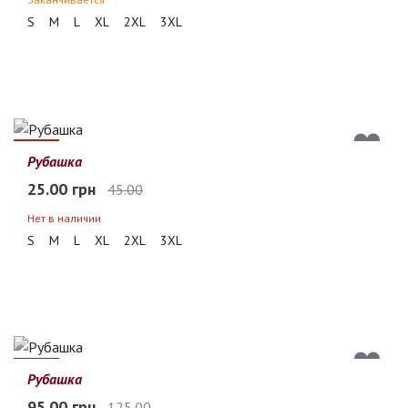
S
M
L
XL
2XL
3XL
44%
Рубашка
25.00 грн
45.00
Нет в наличии
S
M
L
XL
2XL
3XL
24%
Рубашка
95.00 грн
125.00