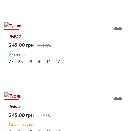
48%
Туфли
245.00 грн
475.00
В наличии
27
28
29
30
31
32
48%
Туфли
245.00 грн
475.00
Заканчивается