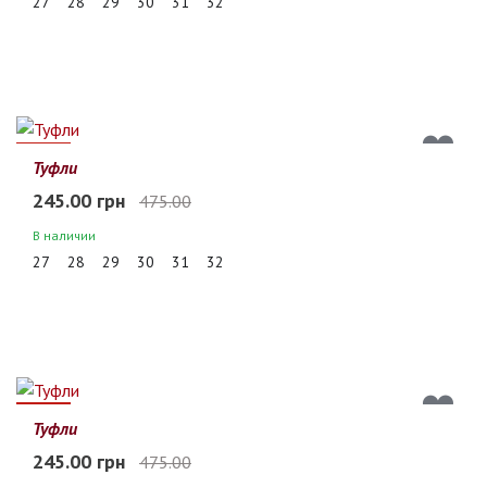
27
28
29
30
31
32
48%
Туфли
245.00 грн
475.00
В наличии
27
28
29
30
31
32
48%
Туфли
245.00 грн
475.00