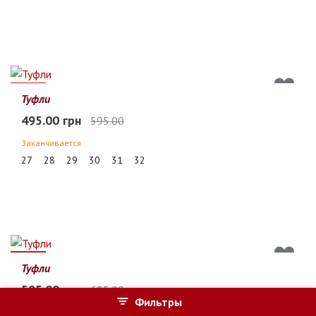
17%
Туфли
495.00 грн
595.00
Заканчивается
27
28
29
30
31
32
14%
Туфли
595.00 грн
695.00
Фильтры
Заканчивается