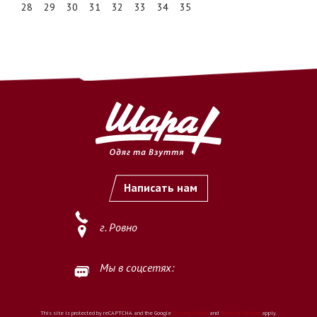
28
29
30
31
32
33
34
35
Написать нам
г. Ровно
Мы в соцсетях:
This site is protected by reCAPTCHA and the Google
Privacy Policy
and
Terms of Service
apply.