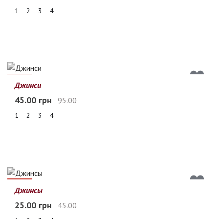
1
2
3
4
53%
Джинси
45.00 грн
95.00
1
2
3
4
44%
Джинсы
25.00 грн
45.00