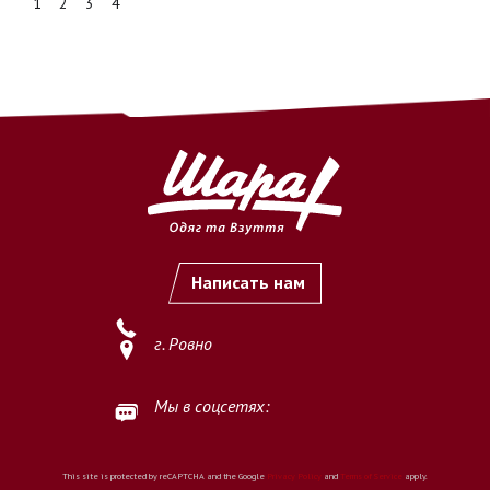
1
2
3
4
Написать нам
г. Ровно
Мы в соцсетях:
This site is protected by reCAPTCHA and the Google
Privacy Policy
and
Terms of Service
apply.