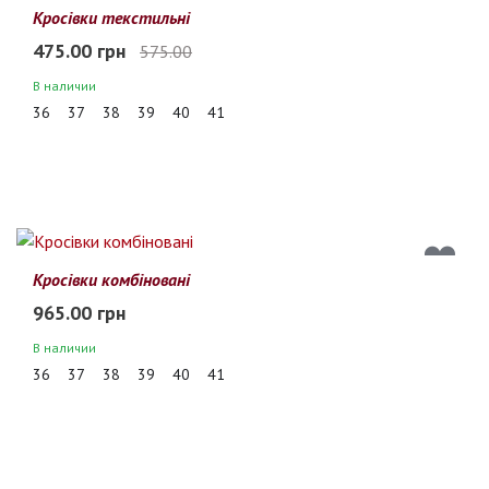
17%
Кросівки текстильні
475.00 грн
575.00
В наличии
36
37
38
39
40
41
Кросівки комбіновані
965.00 грн
В наличии
36
37
38
39
40
41