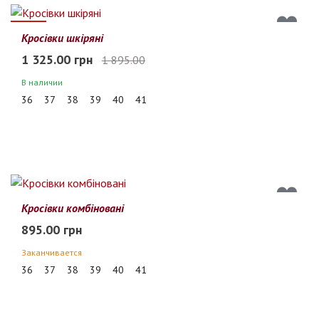
30%
Кросівки шкіряні
1 325.00 грн
1 895.00
В наличии
36
37
38
39
40
41
Кросівки комбіновані
895.00 грн
Заканчивается
36
37
38
39
40
41