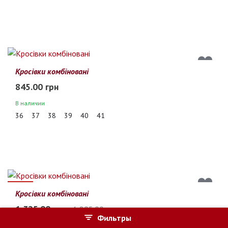
Кросівки комбіновані
845.00 грн
В наличии
36
37
38
39
40
41
30%
Кросівки комбіновані
1 325.00 грн
1 895.00
Фильтры
В наличии