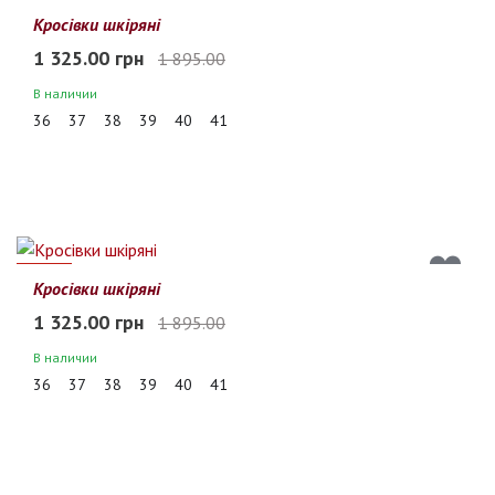
30%
Кросівки шкіряні
1 325.00 грн
1 895.00
В наличии
36
37
38
39
40
41
30%
Кросівки шкіряні
1 325.00 грн
1 895.00
В наличии
36
37
38
39
40
41