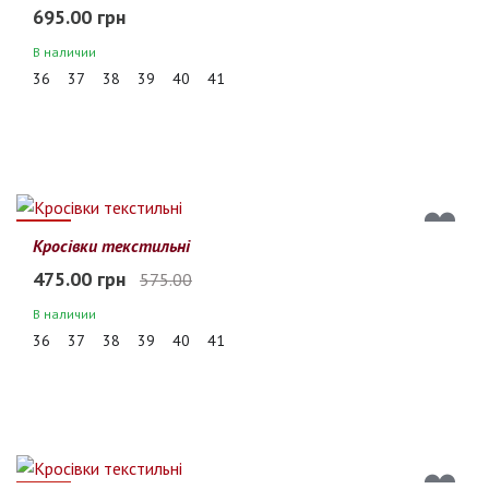
695.00 грн
В наличии
36
37
38
39
40
41
17%
Кросівки текстильні
475.00 грн
575.00
В наличии
36
37
38
39
40
41