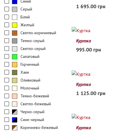
Синий
48
50
52
54
56
1 695.00 грн
Серый
Заканчивается
Білий
Желтый
Светло-коричневый
Куртка
Темно-серый
48
50
52
54
56
58
Светло-серый
995.00 грн
Заканчивается
Салатовый
Горчичный
Хаки
Оливковый
Куртка
Молочный
2XL
3XL
4XL
5XL
6XL
1 125.00 грн
Темно-бежевий
Заканчивается
Светло-бежевый
Черно-серый
Сине-черный
Куртка
Коричнево-бежевый