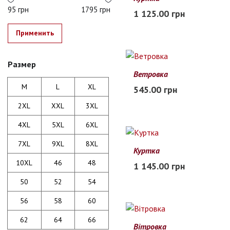
2XL
3XL
4XL
5XL
6XL
95 грн
1795 грн
1 125.00 грн
Заканчивается
Применить
Размер
Ветровка
M
L
XL
2XL
3XL
M
L
XL
545.00 грн
В наличии
2XL
XXL
3XL
4XL
5XL
6XL
7XL
9XL
8XL
Куртка
L
XL
2XL
3XL
4XL
10XL
46
48
1 145.00 грн
В наличии
50
52
54
56
58
60
62
64
66
Вітровка