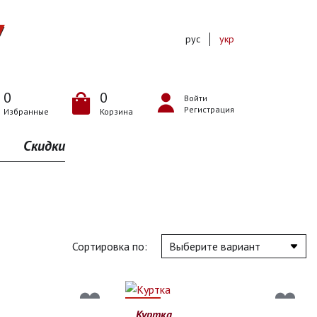
рус
укр
0
0
Войти
Регистрация
Избранные
Корзина
Скидки
Сортировка по:
12%
Куртка