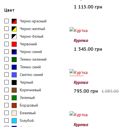
L
XL
2XL
3XL
4XL
1 115.00 грн
Цвет
В наличии
Черно-красный
Черно-желтый
Черно-белый
Куртка
Червоний
58
60
62
64
66
1 345.00 грн
Черно-синий
В наличии
Темно-зелений
Темно-синій
Светло-синий
27%
Куртка
Черный
58
60
62
64
66
Коричневый
795.00 грн
1 085.00
Заканчивается
Зеленый
Бордовый
Бежевый
Голубой
Куртка