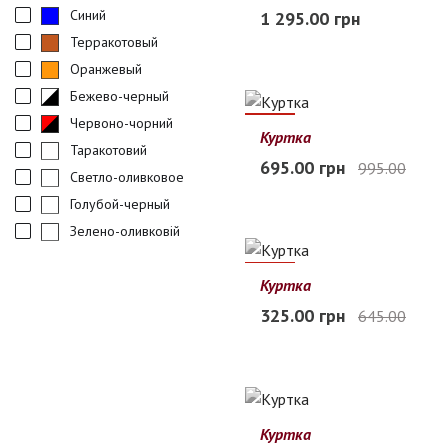
48
50
52
54
56
Синий
1 295.00 грн
Заканчивается
Терракотовый
Оранжевый
Бежево-черный
Червоно-чорний
30%
Куртка
Таракотовий
48
50
52
54
56
695.00 грн
995.00
Светло-оливковое
Нет в наличии
Голубой-черный
Зелено-оливковій
50%
Куртка
9XL
8XL
10xl
6XL
7XL
325.00 грн
645.00
Нет в наличии
Куртка