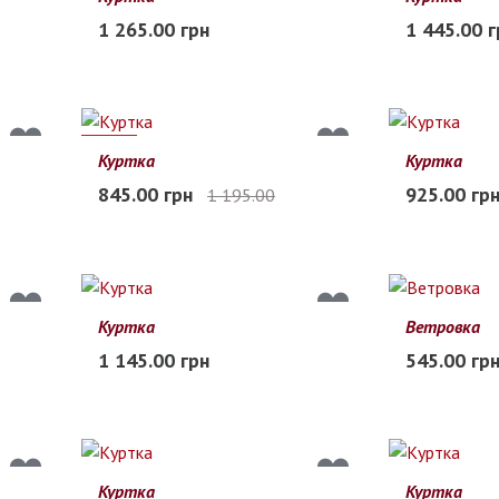
48
50
52
54
56
48
50
52
1 265.00 грн
1 445.00 г
В наличии
В наличии
29%
Куртка
Куртка
58
60
62
64
66
56
58
60
845.00 грн
925.00 гр
1 195.00
Заканчивается
В наличии
Куртка
Ветровка
L
XL
2XL
3XL
4XL
M
L
XL
1 145.00 грн
545.00 гр
Заканчивается
В наличии
Куртка
Куртка