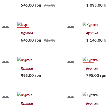
48
50
52
54
56
52
54
56
545.00 грн
1 095.00 г
775.00
Заканчивается
Заканчиваетс
30%
Куртка
Куртка
56
58
60
62
64
48
50
52
645.00 грн
1 145.00 г
925.00
Заканчивается
Заканчиваетс
27%
Куртка
Куртка
48
50
52
54
56
48
50
52
995.00 грн
795.00 гр
Заканчивается
Заканчиваетс
37%
28%
Куртка
Куртка