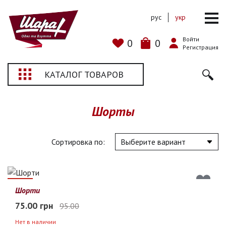
рус
укр
Войти
0
0
Регистрация
КАТАЛОГ ТОВАРОВ
Шорты
Сортировка по:
21%
Шорти
75.00 грн
95.00
Нет в наличии