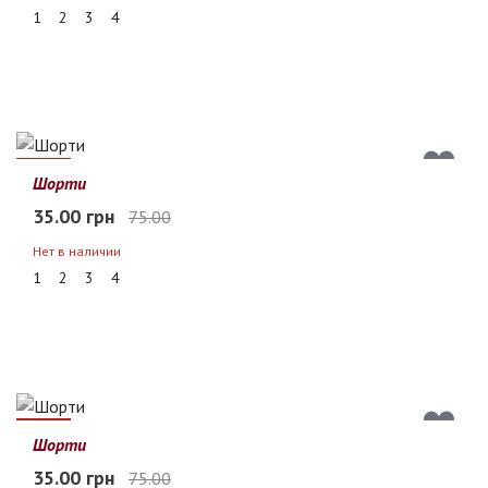
1
2
3
4
53%
Шорти
35.00 грн
75.00
Нет в наличии
1
2
3
4
53%
Шорти
35.00 грн
75.00