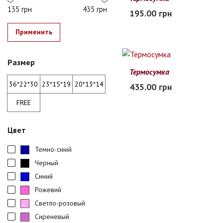
20*13*14
135 грн
435 грн
195.00 грн
В наличии
Применить
Размер
Термосумка
36*22*30
36*22*30
23*15*19
20*13*14
435.00 грн
В наличии
FREE
Цвет
Темно-синій
Черный
Синий
Рожевий
Светло-розовый
Сиреневый