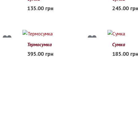
Free
Free
135.00 грн
245.00 гр
В наличии
В наличии
Термосумка
Сумка
23*15*19
Free
395.00 грн
185.00 гр
В наличии
Заканчиваетс