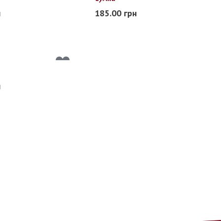
Free
н
185.00 грн
В наличии
н
я