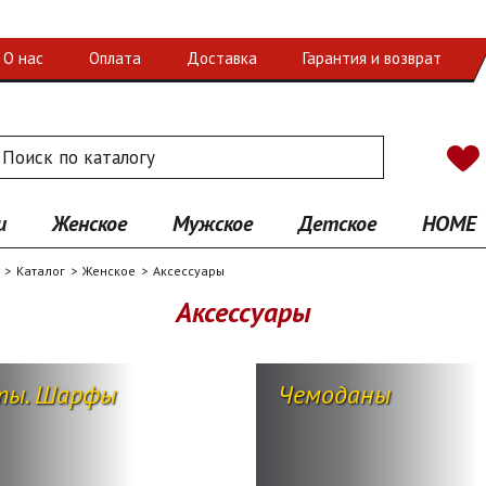
О нас
Оплата
Доставка
Гарантия и возврат
 по каталогу
иск
и
Женское
Мужское
Детское
HOME
Каталог
Женское
Аксессуары
Аксессуары
ты. Шарфы
Чемоданы