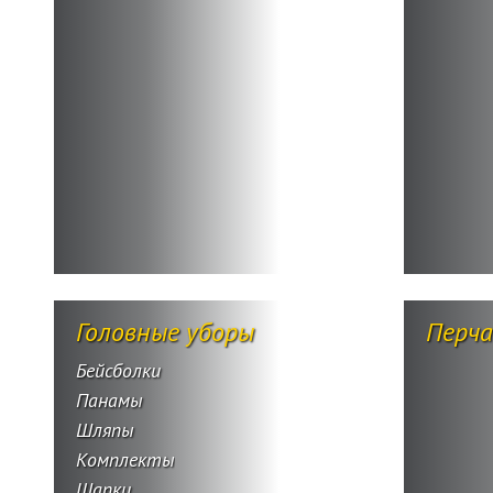
Головные уборы
Перч
Бейсболки
Панамы
Шляпы
Комплекты
Шапки