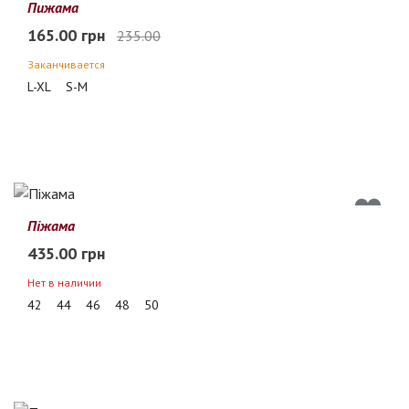
30%
Пижама
165.00 грн
235.00
Заканчивается
L-XL
S-M
Піжама
435.00 грн
Нет в наличии
42
44
46
48
50