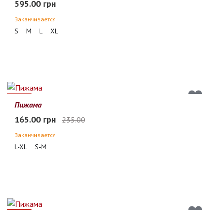
595.00 грн
Заканчивается
S
M
L
XL
30%
Пижама
165.00 грн
235.00
Заканчивается
L-XL
S-M