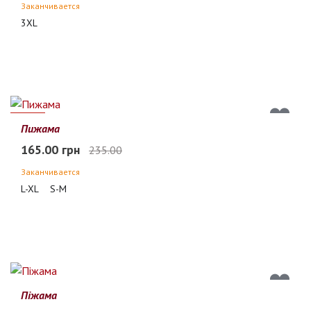
Заканчивается
3XL
30%
Пижама
165.00 грн
235.00
Заканчивается
L-XL
S-M
Піжама