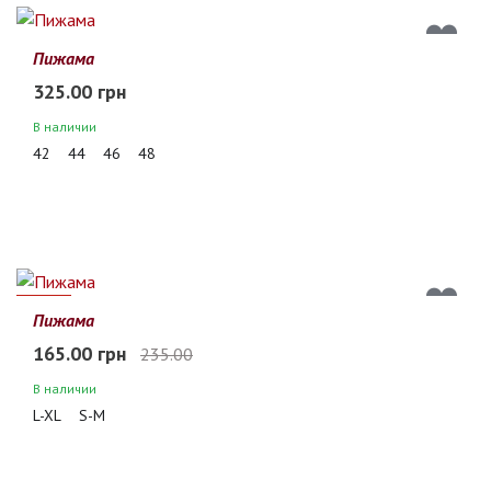
Пижама
325.00 грн
В наличии
42
44
46
48
30%
Пижама
165.00 грн
235.00
В наличии
L-XL
S-M