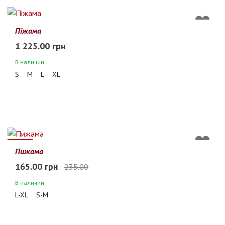
Піжама
1 225.00 грн
В наличии
S
M
L
XL
30%
Пижама
165.00 грн
235.00
В наличии
L-XL
S-M