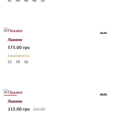
42
44
46
48
50
Пижама
575.00 грн
Заканчивается
52
54
56
49%
Пижама
115.00 грн
225.00