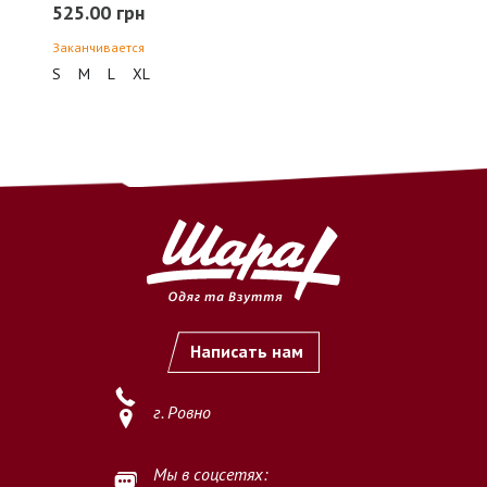
525.00 грн
Заканчивается
безналичный перевод денежных средств на расчетный
S
M
L
XL
счет ФЛП (ФОП)
по предоставленным реквизитам.
2.2. Оплата считается осуществлённой с момента
зачисления
денежных средств на расчетный счет Продавца
.
2.3. После подтверждения оплаты заказ принимается к
выполнению.
3. Важные условия
3.1. Продавец не осуществляет обработку и выполнение
заказов
без предварительной полной оплаты
.
Написать нам
3.2. Покупатель обязуется самостоятельно и внимательно
проверить
наименование товара, размер, цвет, количество
г. Ровно
и иные характеристики
перед осуществлением оплаты.
3.3. Осуществляя оплату, Покупатель подтверждает, что
Мы в соцсетях: