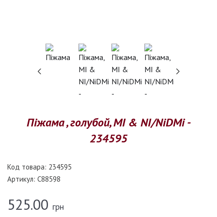
Піжама , голубой, MI & NI/NiDMi -
234595
Код товара:
234595
Артикул:
C88598
525.00
грн