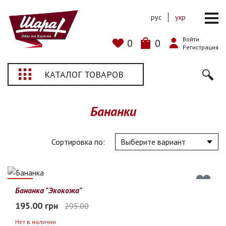
рус
укр
Войти
0
0
Регистрация
КАТАЛОГ ТОВАРОВ
Бананки
Сортировка по:
34%
Бананка "Экокожа"
195.00 грн
295.00
Нет в наличии