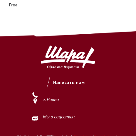
Free
Написать нам
г. Ровно
Мы в соцсетях:
This site is protected by reCAPTCHA and the Google
Privacy Policy
and
Terms of Service
apply.