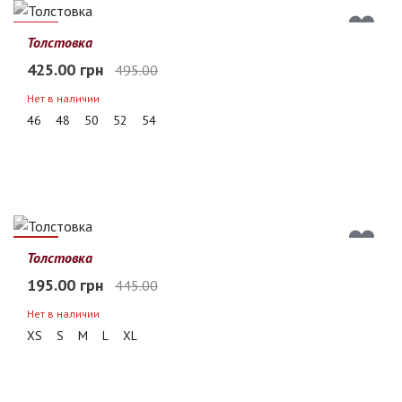
14%
Толстовка
425.00 грн
495.00
Нет в наличии
46
48
50
52
54
56%
Толстовка
195.00 грн
445.00
Нет в наличии
XS
S
M
L
XL