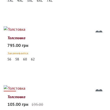
3XL
4XL
5XL
6XL
7XL
Толстовка
795.00 грн
Заканчивается
56
58
60
62
46%
Толстовка
105.00 грн
195.00