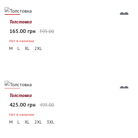
58%
Толстовка
165.00 грн
395.00
Нет в наличии
M
L
XL
2XL
14%
Толстовка
425.00 грн
495.00
Нет в наличии
M
L
XL
2XL
3XL