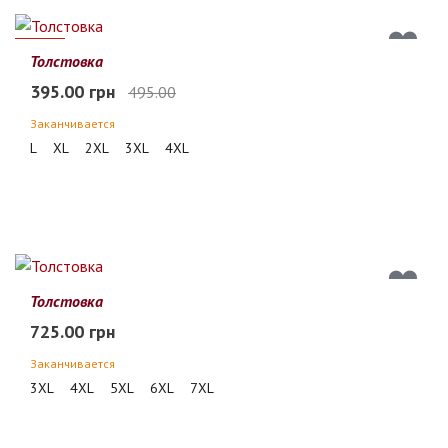
20%
Толстовка
395.00 грн
495.00
Заканчивается
L
XL
2XL
3XL
4XL
Толстовка
725.00 грн
Заканчивается
3XL
4XL
5XL
6XL
7XL