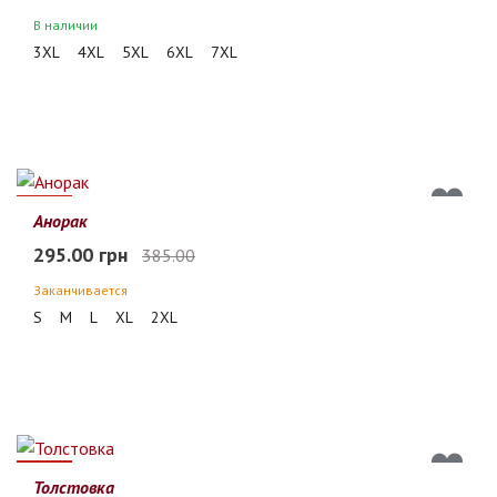
В наличии
3XL
4XL
5XL
6XL
7XL
23%
Анорак
295.00 грн
385.00
Заканчивается
S
M
L
XL
2XL
29%
Толстовка