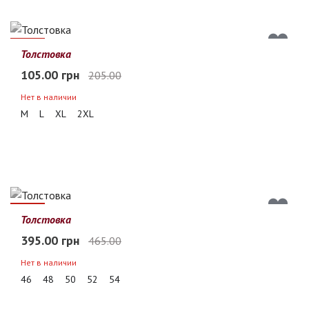
49%
Толстовка
105.00 грн
205.00
Нет в наличии
M
L
XL
2XL
15%
Толстовка
395.00 грн
465.00
Нет в наличии
46
48
50
52
54