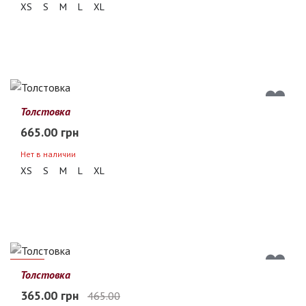
XS
S
M
L
XL
Толстовка
665.00 грн
Нет в наличии
XS
S
M
L
XL
22%
Толстовка
365.00 грн
465.00