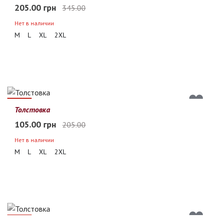
205.00 грн
345.00
Нет в наличии
M
L
XL
2XL
49%
Толстовка
105.00 грн
205.00
Нет в наличии
M
L
XL
2XL