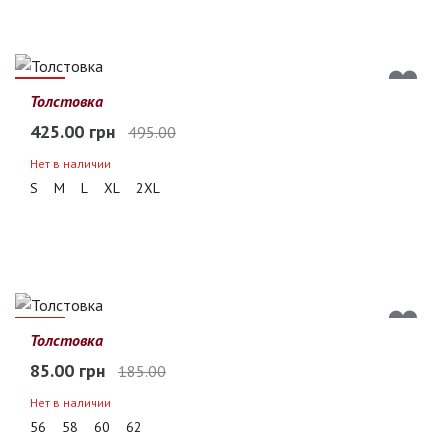
14%
Толстовка
425.00 грн
495.00
Нет в наличии
S
M
L
XL
2XL
54%
Толстовка
85.00 грн
185.00
Нет в наличии
56
58
60
62