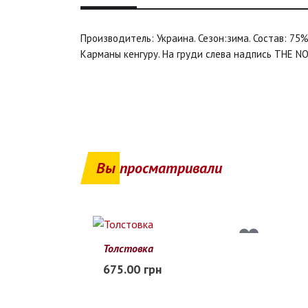
Производитель: Украина. Сезон:зима. Состав: 75
Карманы кенгуру. На груди слева надпись THE N
Вы просматривали
Толстовка
S
M
L
XL
2XL
675.00 грн
Заканчивается