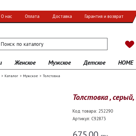
О нас
Оплата
Доставка
Гарантия и возврат
 по каталогу
иск
и
Женское
Мужское
Детское
HOME
Каталог
Мужское
Толстовка
Толстовка , серый,
Код товара:
252290
Артикул:
C92873
675.00
грн