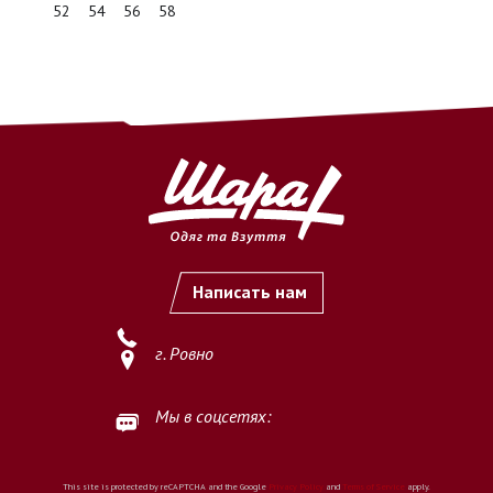
52
54
56
58
счет ФЛП (ФОП)
по предоставленным реквизитам.
2.2. Оплата считается осуществлённой с момента
зачисления
денежных средств на расчетный счет Продавца
.
2.3. После подтверждения оплаты заказ принимается к
выполнению.
3. Важные условия
3.1. Продавец не осуществляет обработку и выполнение
заказов
без предварительной полной оплаты
.
Написать нам
3.2. Покупатель обязуется самостоятельно и внимательно
проверить
наименование товара, размер, цвет, количество
г. Ровно
и иные характеристики
перед осуществлением оплаты.
3.3. Осуществляя оплату, Покупатель подтверждает, что
Мы в соцсетях:
ознакомлен и согласен с условиями оплаты, изложенными на
данной странице.
This site is protected by reCAPTCHA and the Google
Privacy Policy
and
Terms of Service
apply.