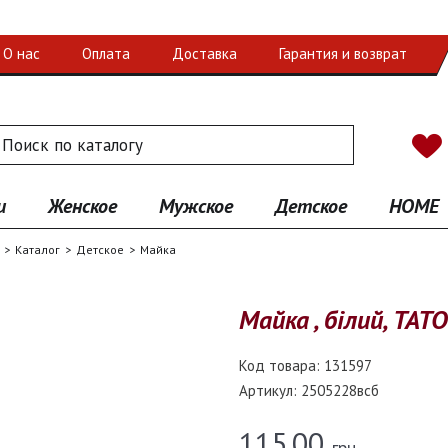
О нас
Оплата
Доставка
Гарантия и возврат
 по каталогу
иск
и
Женское
Мужское
Детское
HOME
Каталог
Детское
Майка
Майка , білий, TAT
Код товара:
131597
Артикул:
2505228всб
115.00
грн