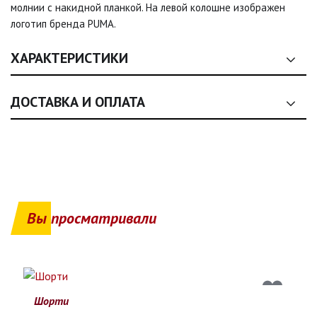
молнии с накидной планкой. На левой колошне изображен
логотип бренда PUMA.
ХАРАКТЕРИСТИКИ
Сезон:
лето, лето, лето, лето
ДОСТАВКА И ОПЛАТА
Размер:
46, 48, 50, 52, 54
1. Общие условия оплаты
Цвет:
Светло-коричневый, Светло-серый, Серый,
1.1. Оплата товаров, представленных на сайте (одежда, обувь,
Темно-пудровый, Темно-серый, Темно-синій,
аксессуары, текстиль), осуществляется
исключительно на
Черный
условиях полной предоплаты
.
Вы просматривали
Стать:
1.2. Продавец осуществляет реализацию товаров как
мужчина, мужчина, мужчина, мужчина
физическое лицо — предприниматель
в соответствии с
действующим законодательством Украины.
2. Способ оплаты
Шорти
2.1. Доступный способ оплаты: