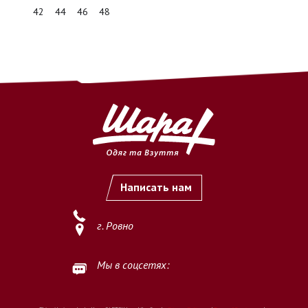
безналичный перевод денежных средств на расчетный
42
44
46
48
счет ФЛП (ФОП)
по предоставленным реквизитам.
2.2. Оплата считается осуществлённой с момента
зачисления
денежных средств на расчетный счет Продавца
.
2.3. После подтверждения оплаты заказ принимается к
выполнению.
3. Важные условия
3.1. Продавец не осуществляет обработку и выполнение
заказов
без предварительной полной оплаты
.
Написать нам
3.2. Покупатель обязуется самостоятельно и внимательно
проверить
наименование товара, размер, цвет, количество
г. Ровно
и иные характеристики
перед осуществлением оплаты.
3.3. Осуществляя оплату, Покупатель подтверждает, что
Мы в соцсетях:
ознакомлен и согласен с условиями оплаты, изложенными на
данной странице.