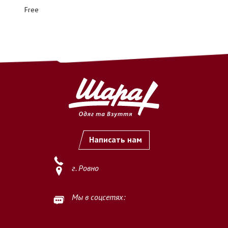
безналичный перевод денежных средств на расчетный
Free
счет ФЛП (ФОП)
по предоставленным реквизитам.
2.2. Оплата считается осуществлённой с момента
зачисления
денежных средств на расчетный счет Продавца
.
2.3. После подтверждения оплаты заказ принимается к
выполнению.
3. Важные условия
3.1. Продавец не осуществляет обработку и выполнение
заказов
без предварительной полной оплаты
.
Написать нам
3.2. Покупатель обязуется самостоятельно и внимательно
проверить
наименование товара, размер, цвет, количество
г. Ровно
и иные характеристики
перед осуществлением оплаты.
3.3. Осуществляя оплату, Покупатель подтверждает, что
Мы в соцсетях:
ознакомлен и согласен с условиями оплаты, изложенными на
данной странице.