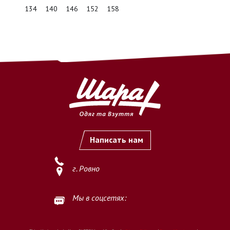
безналичный перевод денежных средств на расчетный
134
140
146
152
158
счет ФЛП (ФОП)
по предоставленным реквизитам.
2.2. Оплата считается осуществлённой с момента
зачисления
денежных средств на расчетный счет Продавца
.
2.3. После подтверждения оплаты заказ принимается к
выполнению.
3. Важные условия
3.1. Продавец не осуществляет обработку и выполнение
заказов
без предварительной полной оплаты
.
Написать нам
3.2. Покупатель обязуется самостоятельно и внимательно
проверить
наименование товара, размер, цвет, количество
г. Ровно
и иные характеристики
перед осуществлением оплаты.
3.3. Осуществляя оплату, Покупатель подтверждает, что
Мы в соцсетях:
ознакомлен и согласен с условиями оплаты, изложенными на
данной странице.