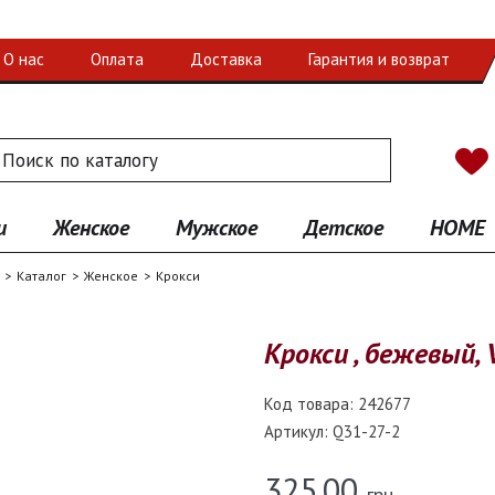
О нас
Оплата
Доставка
Гарантия и возврат
 по каталогу
иск
и
Женское
Мужское
Детское
HOME
Каталог
Женское
Крокси
Крокси , бежевый, 
Код товара:
242677
Артикул:
Q31-27-2
325.00
грн