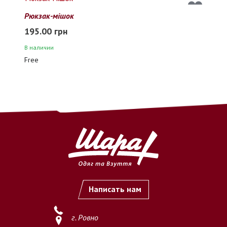
2. Способ оплаты
Рюкзак-мішок
2.1. Доступный способ оплаты:
195.00 грн
В наличии
безналичный перевод денежных средств на расчетный
Free
счет ФЛП (ФОП)
по предоставленным реквизитам.
2.2. Оплата считается осуществлённой с момента
зачисления
денежных средств на расчетный счет Продавца
.
2.3. После подтверждения оплаты заказ принимается к
выполнению.
3. Важные условия
3.1. Продавец не осуществляет обработку и выполнение
заказов
без предварительной полной оплаты
.
Написать нам
3.2. Покупатель обязуется самостоятельно и внимательно
проверить
наименование товара, размер, цвет, количество
г. Ровно
и иные характеристики
перед осуществлением оплаты.