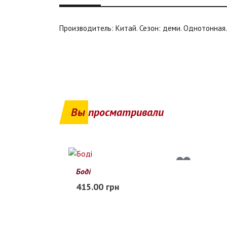
Производитель: Китай. Сезон: деми. Однотонная.
Вы просматривали
Боді
S
M
L
415.00 грн
В наличии