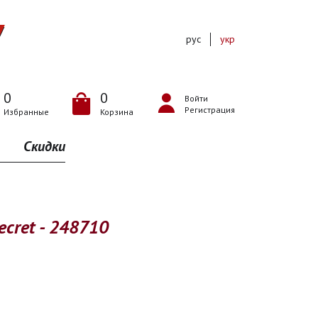
рус
укр
0
0
Войти
Регистрация
Избранные
Корзина
Скидки
 Secret - 248710