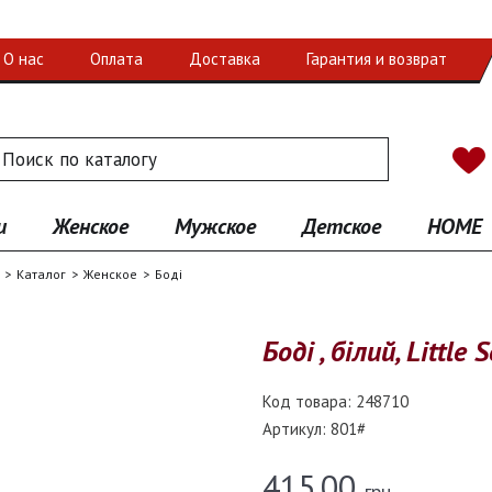
О нас
Оплата
Доставка
Гарантия и возврат
 по каталогу
иск
и
Женское
Мужское
Детское
HOME
Каталог
Женское
Боді
Боді , білий, Little
Код товара:
248710
Артикул:
801#
415.00
грн