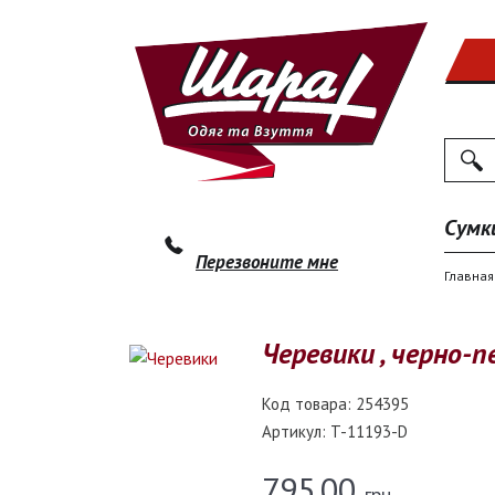
Поиск
По
Сумк
Перезвоните мне
Главная
Черевики , черно-
Код товара:
254395
Артикул:
T-11193-D
795.00
грн