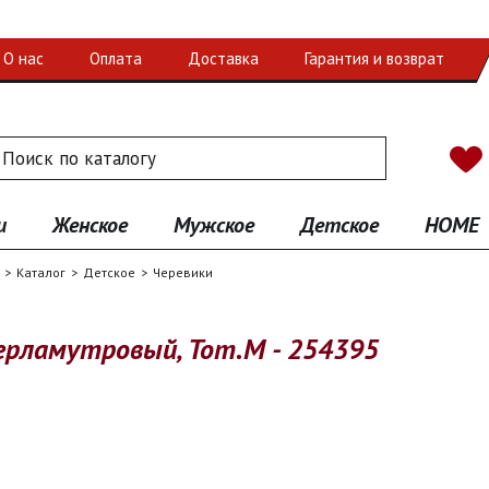
О нас
Оплата
Доставка
Гарантия и возврат
 по каталогу
иск
и
Женское
Мужское
Детское
HOME
Каталог
Детское
Черевики
перламутровый, Tom.M - 254395