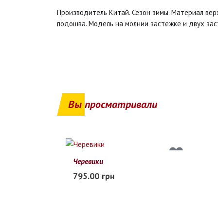
Производитель Китай. Сезон зимы. Материал вер
подошва. Модель на молнии застежке и двух зас
Вы просматривали
Черевики
27
28
29
30
31
32
33
795.00 грн
Заканчивается