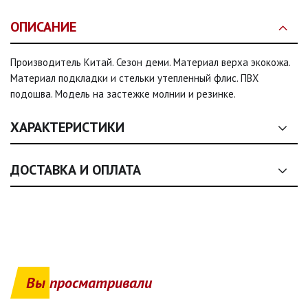
ОПИСАНИЕ
Производитель Китай. Сезон деми. Материал верха экокожа.
Материал подкладки и стельки утепленный флис. ПВХ
подошва. Модель на застежке молнии и резинке.
ХАРАКТЕРИСТИКИ
Сезон:
деми, деми, деми
ДОСТАВКА И ОПЛАТА
Размер:
22, 23, 24, 25, 26, 27
1. Общие условия оплаты
Цвет:
Бежево-коричневый
1.1. Оплата товаров, представленных на сайте (одежда, обувь,
аксессуары, текстиль), осуществляется
исключительно на
Застежка:
Молния, шнурки, Молния, шнурки, Молния,
условиях полной предоплаты
.
шнурки, Молния, шнурки
Вы просматривали
1.2. Продавец осуществляет реализацию товаров как
Стать:
девочка, девочка, девочка
физическое лицо — предприниматель
в соответствии с