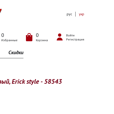
рус
укр
0
0
Войти
Регистрация
Избранные
Корзина
Скидки
ый, Erick style - 58543