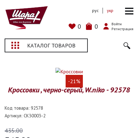
рус
укр
Войти
0
0
Регистрация
КАТАЛОГ ТОВАРОВ
-21%
Кроссовки , черно-серый, W.niko - 92578
Код товара:
92578
Артикул:
CK30003-2
435.00