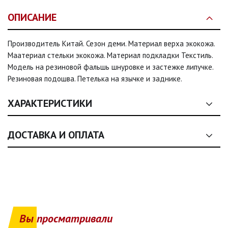
ОПИСАНИЕ
Производитель Китай. Сезон деми. Материал верха экокожа.
Маатериал стельки экокожа. Материал подкладки Текстиль.
Модель на резиновой фальшь шнуровке и застежке липучке.
Резиновая подошва. Петелька на язычке и заднике.
ХАРАКТЕРИСТИКИ
Сезон:
деми, деми, деми, деми
ДОСТАВКА И ОПЛАТА
Размер:
31, 32, 33, 34, 35, 36
1. Общие условия оплаты
Цвет:
Черно-серый
1.1. Оплата товаров, представленных на сайте (одежда, обувь,
аксессуары, текстиль), осуществляется
исключительно на
Застежка:
Шнурки, липучка, Шнурки, липучка, Шнурки,
условиях полной предоплаты
.
липучка, Шнурки, липучка, Шнурки, липучка
Вы просматривали
1.2. Продавец осуществляет реализацию товаров как