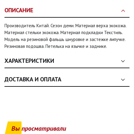
ОПИСАНИЕ
Производитель Китай. Сезон деми. Материал верха экокожа.
Материал стельки экокожа. Материал подкладки Текстиль.
Модель на резиновой фальшь шнуровке и застежке липучке.
Резиновая подошва. Петелька на язычке и заднике.
ХАРАКТЕРИСТИКИ
Сезон:
деми, деми, деми, деми
ДОСТАВКА И ОПЛАТА
Размер:
31, 32, 33, 34, 35, 36
1. Общие условия оплаты
Цвет:
Черный
1.1. Оплата товаров, представленных на сайте (одежда, обувь,
аксессуары, текстиль), осуществляется
исключительно на
Застежка:
Шнурки, липучка, Шнурки, липучка, Шнурки,
условиях полной предоплаты
.
липучка, Шнурки, липучка, Шнурки, липучка
Вы просматривали
1.2. Продавец осуществляет реализацию товаров как