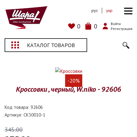
рус
укр
Войти
0
0
Регистрация
КАТАЛОГ ТОВАРОВ
-20%
Кроссовки , черный, W.niko - 92606
Код товара:
92606
Артикул:
CK30010-1
345.00