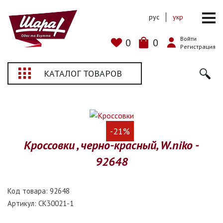
рус
укр
Войти
0
0
Регистрация
КАТАЛОГ ТОВАРОВ
-21%
Кроссовки , черно-красный, W.niko -
92648
Код товара:
92648
Артикул:
CK30021-1