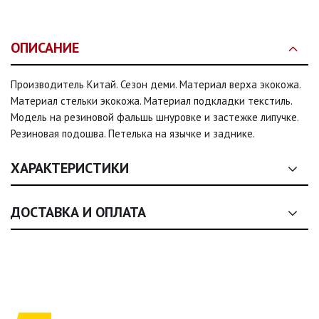
ОПИСАНИЕ
Производитель Китай. Сезон деми. Материал верха экокожа.
Материал стельки экокожа. Материал подкладки текстиль.
Модель на резиновой фальшь шнуровке и застежке липучке.
Резиновая подошва. Петелька на язычке и заднике.
ХАРАКТЕРИСТИКИ
Сезон:
деми, деми, деми, деми
ДОСТАВКА И ОПЛАТА
Размер:
31, 32, 33, 34, 35, 36
1. Общие условия оплаты
Цвет:
Черно-красный
1.1. Оплата товаров, представленных на сайте (одежда, обувь,
аксессуары, текстиль), осуществляется
исключительно на
Застежка:
Шнурки, липучка, Шнурки, липучка, Шнурки,
условиях полной предоплаты
.
липучка, Шнурки, липучка, Шнурки, липучка