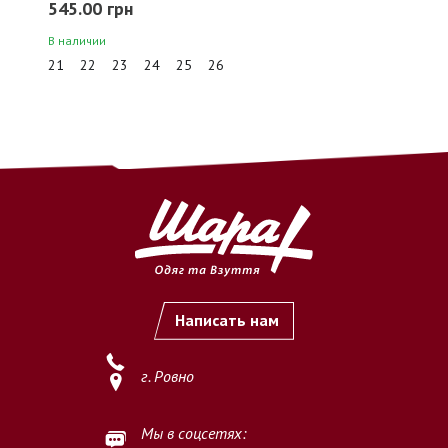
545.00 грн
В наличии
безналичный перевод денежных средств на расчетный
21
22
23
24
25
26
счет ФЛП (ФОП)
по предоставленным реквизитам.
2.2. Оплата считается осуществлённой с момента
зачисления
денежных средств на расчетный счет Продавца
.
2.3. После подтверждения оплаты заказ принимается к
выполнению.
3. Важные условия
3.1. Продавец не осуществляет обработку и выполнение
заказов
без предварительной полной оплаты
.
Написать нам
3.2. Покупатель обязуется самостоятельно и внимательно
проверить
наименование товара, размер, цвет, количество
г. Ровно
и иные характеристики
перед осуществлением оплаты.
3.3. Осуществляя оплату, Покупатель подтверждает, что
Мы в соцсетях:
ознакомлен и согласен с условиями оплаты, изложенными на